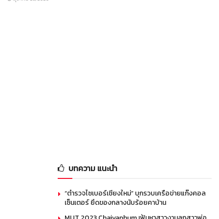
บทความ แนะนำ
“ตำรวจไซเบอร์เชียงใหม่” บุกรวบเครือข่ายแก๊งคอล
เซ็นเตอร์ ยึดของกลางนับร้อยคาบ้าน
MUT 2023 Chaiyaphum เฟ้นหาสาวงามลูกสาวพ่อ