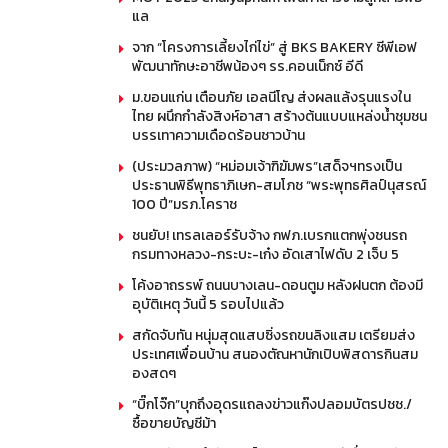
แล
จาก “โครงการเลี้ยงไก่ไข่” สู่ BKS BAKERY ซีพีเอฟ
พัฒนาทักษะอาชีพน้องๆ รร.คอนเน็กซ์ อีดี
ม.ขอนแก่น เตือนภัย เอลนีโญ ส่งผลแล้งรุนแรงใน
ไทย ผนึกกำลังสิงห์อาสา สร้างต้นแบบแหล่งน้ำชุมชน
บรรเทาความเดือดร้อนชาวบ้าน
(ประมวลภาพ) “หม่อมเจ้าฑิฆัมพร”เสด็จฯทรงเป็น
ประธานพิธีพุทธาภิเษก-สมโภช “พระพุทธศิลป์นุสรณ์
100 ปี”มรภ.โคราช
ชนยับ! เทรลเลอร์รับจ้าง กฟภ.เบรกแตกพุ่งชนรถ
กรมทางหลวง-กระบะ-เก๋ง อัดเสาไฟดับ 2 เจ็บ 5
โค้งอาถรรพ์ ถนนบางเลน-ดอนตูม หลังฝนตก ต้องมี
อุบัติเหตุ วันนี้ 5 รอบไปแล้ว
สกัดจับทัน หนุ่มสุดแสบซิ่งรถขนลิงแสม เตรียมส่ง
ประเทศเพื่อนบ้าน สนองตัณหานักเปิบพิสดารกินสม
องสดๆ
“บิ๊กโจ๊ก”บุกถึงอุดรแถลงข่าวแก๊งปลอมบัตรปชช./
ซื้อขายบัญชีม้า