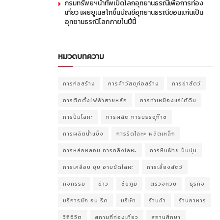
กรมทรัพยฯนำทัพเปิดโลกอุทยานธรณีเพื่อการท่อง
เที่ยว เผยยูเนสโกขึ้นบัญชีอุทยานธรณีขอนแก่นเป็น
อุทยานธรณีโลกภายในปีนี้
หมวดบทความ
การก่อสร้าง
การค้าวัสดุก่อสร้าง
การฆ่าสัตว์
การติดตั้งไฟฟ้าสายหลัก
การทำเหมืองแร่ใต้ดิน
การปั้มโลหะ
การผลิต การบรรจุก๊าซ
การผลิตน้ำแข็ง
การรีดโลหะ ผลิตเหล็ก
การหล่อหลอม การกลึงโลหะ
การหีบฝ้าย ปั่นนุ่น
การเคลือบ ชุบ อาบขัดโลหะ
การเลี้ยงสัตว์
กิจกรรม
ข่าว
ชัยภูมิ
ตรวจหวย
ธุรกิจ
บริการซัก อบ รีด
บริษัท
ร้านค้า
ร้านอาหาร
วิถีชีวิต
สถานที่ท่องเที่ยว
สถานศึกษา