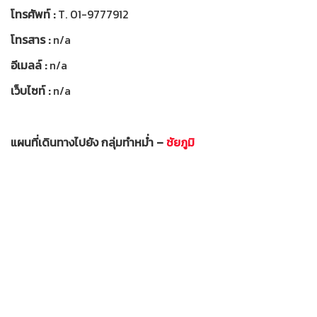
โทรศัพท์ :
T. 01-9777912
โทรสาร :
n/a
อีเมลล์ :
n/a
เว็บไซท์ :
n/a
แผนที่เดินทางไปยัง กลุ่มทำหม่ำ –
ชัยภูมิ