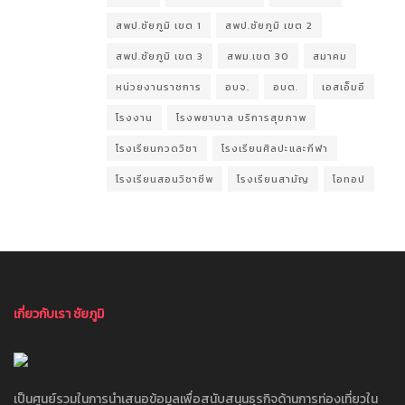
สพป.ชัยภูมิ เขต 1
สพป.ชัยภูมิ เขต 2
สพป.ชัยภูมิ เขต 3
สพม.เขต 30
สมาคม
หน่วยงานราชการ
อบจ.
อบต.
เอสเอ็มอี
โรงงาน
โรงพยาบาล บริการสุขภาพ
โรงเรียนกวดวิชา
โรงเรียนศิลปะและกีฬา
โรงเรียนสอนวิชาชีพ
โรงเรียนสามัญ
โอทอป
เกี่ยวกับเรา ชัยภูมิ
เป็นศูนย์รวมในการนำเสนอข้อมูลเพื่อสนับสนุนธุรกิจด้านการท่องเที่ยวใน