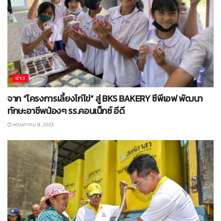
ข่าว
จาก “โครงการเลี้ยงไก่ไข่” สู่ BKS BAKERY ซีพีเอฟ พัฒนา
ทักษะอาชีพน้องๆ รร.คอนเน็กซ์ อีดี
พฤษภาคม 8, 2023