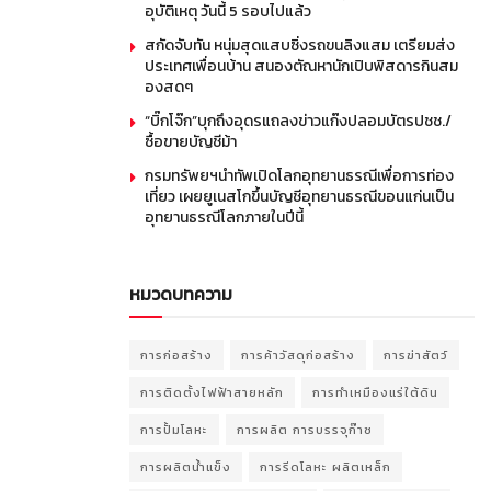
อุบัติเหตุ วันนี้ 5 รอบไปแล้ว
สกัดจับทัน หนุ่มสุดแสบซิ่งรถขนลิงแสม เตรียมส่ง
ประเทศเพื่อนบ้าน สนองตัณหานักเปิบพิสดารกินสม
องสดๆ
“บิ๊กโจ๊ก”บุกถึงอุดรแถลงข่าวแก๊งปลอมบัตรปชช./
ซื้อขายบัญชีม้า
กรมทรัพยฯนำทัพเปิดโลกอุทยานธรณีเพื่อการท่อง
เที่ยว เผยยูเนสโกขึ้นบัญชีอุทยานธรณีขอนแก่นเป็น
อุทยานธรณีโลกภายในปีนี้
หมวดบทความ
การก่อสร้าง
การค้าวัสดุก่อสร้าง
การฆ่าสัตว์
การติดตั้งไฟฟ้าสายหลัก
การทำเหมืองแร่ใต้ดิน
การปั้มโลหะ
การผลิต การบรรจุก๊าซ
การผลิตน้ำแข็ง
การรีดโลหะ ผลิตเหล็ก