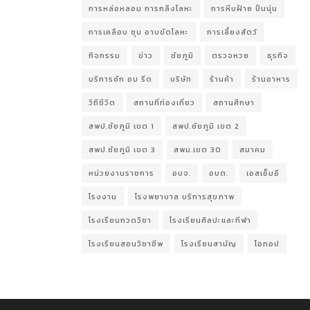
การหล่อหลอม การกลึงโลหะ
การหีบฝ้าย ปั่นนุ่น
การเคลือบ ชุบ อาบขัดโลหะ
การเลี้ยงสัตว์
กิจกรรม
ข่าว
ชัยภูมิ
ตรวจหวย
ธุรกิจ
บริการซัก อบ รีด
บริษัท
ร้านค้า
ร้านอาหาร
วิถีชีวิต
สถานที่ท่องเที่ยว
สถานศึกษา
สพป.ชัยภูมิ เขต 1
สพป.ชัยภูมิ เขต 2
สพป.ชัยภูมิ เขต 3
สพม.เขต 30
สมาคม
หน่วยงานราชการ
อบจ.
อบต.
เอสเอ็มอี
โรงงาน
โรงพยาบาล บริการสุขภาพ
โรงเรียนกวดวิชา
โรงเรียนศิลปะและกีฬา
โรงเรียนสอนวิชาชีพ
โรงเรียนสามัญ
โอทอป