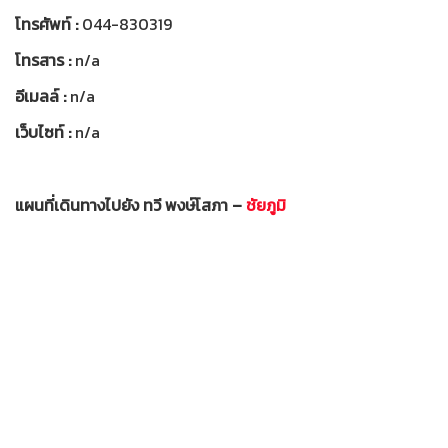
โทรศัพท์ :
044-830319
โทรสาร :
n/a
อีเมลล์ :
n/a
เว็บไซท์ :
n/a
แผนที่เดินทางไปยัง ทวี พงษ์โสภา –
ชัยภูมิ