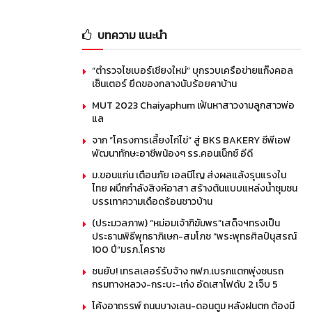
บทความ แนะนำ
“ตำรวจไซเบอร์เชียงใหม่” บุกรวบเครือข่ายแก๊งคอล
เซ็นเตอร์ ยึดของกลางนับร้อยคาบ้าน
MUT 2023 Chaiyaphum เฟ้นหาสาวงามลูกสาวพ่อ
แล
จาก “โครงการเลี้ยงไก่ไข่” สู่ BKS BAKERY ซีพีเอฟ
พัฒนาทักษะอาชีพน้องๆ รร.คอนเน็กซ์ อีดี
ม.ขอนแก่น เตือนภัย เอลนีโญ ส่งผลแล้งรุนแรงใน
ไทย ผนึกกำลังสิงห์อาสา สร้างต้นแบบแหล่งน้ำชุมชน
บรรเทาความเดือดร้อนชาวบ้าน
(ประมวลภาพ) “หม่อมเจ้าฑิฆัมพร”เสด็จฯทรงเป็น
ประธานพิธีพุทธาภิเษก-สมโภช “พระพุทธศิลป์นุสรณ์
100 ปี”มรภ.โคราช
ชนยับ! เทรลเลอร์รับจ้าง กฟภ.เบรกแตกพุ่งชนรถ
กรมทางหลวง-กระบะ-เก๋ง อัดเสาไฟดับ 2 เจ็บ 5
โค้งอาถรรพ์ ถนนบางเลน-ดอนตูม หลังฝนตก ต้องมี