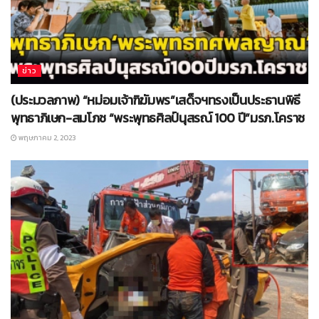
ข่าว
(ประมวลภาพ) “หม่อมเจ้าฑิฆัมพร”เสด็จฯทรงเป็นประธานพิธี
พุทธาภิเษก-สมโภช “พระพุทธศิลป์นุสรณ์ 100 ปี”มรภ.โคราช
พฤษภาคม 2, 2023