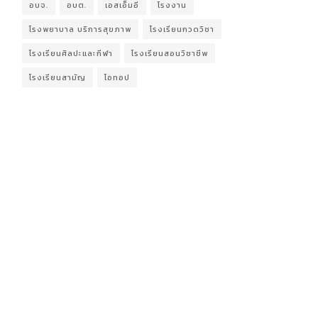
อบจ.
อบต.
เอสเอ็มอี
โรงงาน
โรงพยาบาล บริการสุขภาพ
โรงเรียนกวดวิชา
โรงเรียนศิลปะและกีฬา
โรงเรียนสอนวิชาชีพ
โรงเรียนสามัญ
โอทอป