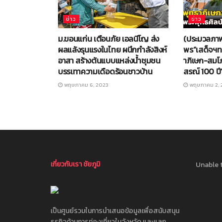
ข่าว
ข่าว
ม.ขอนแก่น เตือนภัย เอลนีโญ ส่ง
(ประมวลภาพ)
ผลแล้งรุนแรงในไทย ผนึกกำลังสิงห์
พร”เสด็จฯท
อาสา สร้างต้นแบบแหล่งน้ำชุมชน
าภิเษก-สมโภ
บรรเทาความเดือดร้อนชาวบ้าน
สรณ์ 100 ป
พฤษภาคม 6, 2023
พฤษภาคม 2, 
เกี่ยวกับเรา ชัยภูมิ
Unable t
เป็นศูนย์รวมในการนำเสนอข้อมูลเพื่อสนับสนุน
ธุรกิจด้านการท่องเที่ยวในจังหวัด และแลก