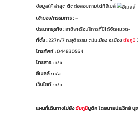
ข้อมูลให้ ล่าสุด ติดต่อสอบถามได้ที่อีเมล์
เจ้าของ/กรรมการ :
–
ประเภทธุรกิจ :
อาชีพหรือบริการที่มิได้จัดหมวด-
ที่ตั้ง :
227ก/7 ถ.ยุติธรรม ต.ในเมือง อ.เมือง
ชัยภูมิ
โทรศัพท์ :
044830564
โทรสาร :
n/a
อีเมลล์ :
n/a
เว็บไซท์ :
n/a
แผนที่เดินทางไปยัง
ชัยภูมิ
บูติค โดยนายประวิทย์ บ