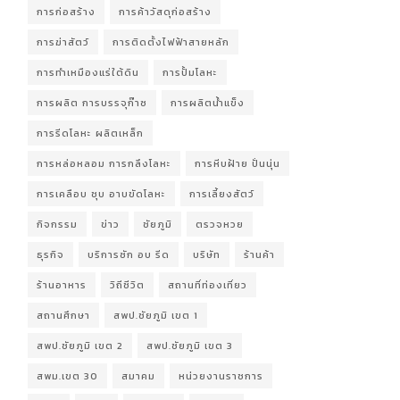
การก่อสร้าง
การค้าวัสดุก่อสร้าง
การฆ่าสัตว์
การติดตั้งไฟฟ้าสายหลัก
การทำเหมืองแร่ใต้ดิน
การปั้มโลหะ
การผลิต การบรรจุก๊าซ
การผลิตน้ำแข็ง
การรีดโลหะ ผลิตเหล็ก
การหล่อหลอม การกลึงโลหะ
การหีบฝ้าย ปั่นนุ่น
การเคลือบ ชุบ อาบขัดโลหะ
การเลี้ยงสัตว์
กิจกรรม
ข่าว
ชัยภูมิ
ตรวจหวย
ธุรกิจ
บริการซัก อบ รีด
บริษัท
ร้านค้า
ร้านอาหาร
วิถีชีวิต
สถานที่ท่องเที่ยว
สถานศึกษา
สพป.ชัยภูมิ เขต 1
สพป.ชัยภูมิ เขต 2
สพป.ชัยภูมิ เขต 3
สพม.เขต 30
สมาคม
หน่วยงานราชการ