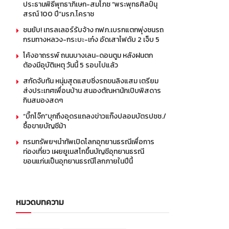
ประธานพิธีพุทธาภิเษก-สมโภช “พระพุทธศิลป์นุ
สรณ์ 100 ปี”มรภ.โคราช
ชนยับ! เทรลเลอร์รับจ้าง กฟภ.เบรกแตกพุ่งชนรถ
กรมทางหลวง-กระบะ-เก๋ง อัดเสาไฟดับ 2 เจ็บ 5
โค้งอาถรรพ์ ถนนบางเลน-ดอนตูม หลังฝนตก
ต้องมีอุบัติเหตุ วันนี้ 5 รอบไปแล้ว
สกัดจับทัน หนุ่มสุดแสบซิ่งรถขนลิงแสม เตรียม
ส่งประเทศเพื่อนบ้าน สนองตัณหานักเปิบพิสดาร
กินสมองสดๆ
“บิ๊กโจ๊ก”บุกถึงอุดรแถลงข่าวแก๊งปลอมบัตรปชช./
ซื้อขายบัญชีม้า
กรมทรัพยฯนำทัพเปิดโลกอุทยานธรณีเพื่อการ
ท่องเที่ยว เผยยูเนสโกขึ้นบัญชีอุทยานธรณี
ขอนแก่นเป็นอุทยานธรณีโลกภายในปีนี้
หมวดบทความ