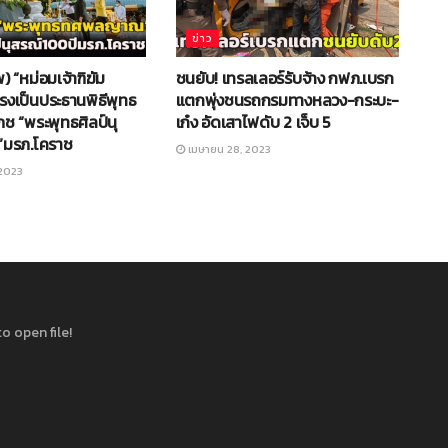
ข่าว
 “หม่อมเจ้าฑิฆัม
ชนยับ! เทรลเลอร์รับจ้าง กฟภ.เบรก
รงเป็นประธานพิธีพุทธ
แตกพุ่งชนรถกรมทางหลวง-กระบะ-
ช “พระพุทธศิลป์นุ
เก๋ง อัดเสาไฟดับ 2 เจ็บ 5
ี”มรภ.โคราช
เมษายน 28, 2023
2023
o open file!