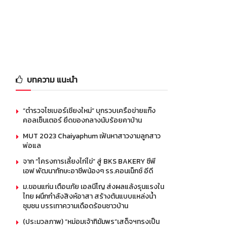
บทความ แนะนำ
“ตำรวจไซเบอร์เชียงใหม่” บุกรวบเครือข่ายแก๊ง
คอลเซ็นเตอร์ ยึดของกลางนับร้อยคาบ้าน
MUT 2023 Chaiyaphum เฟ้นหาสาวงามลูกสาว
พ่อแล
จาก “โครงการเลี้ยงไก่ไข่” สู่ BKS BAKERY ซีพี
เอฟ พัฒนาทักษะอาชีพน้องๆ รร.คอนเน็กซ์ อีดี
ม.ขอนแก่น เตือนภัย เอลนีโญ ส่งผลแล้งรุนแรงใน
ไทย ผนึกกำลังสิงห์อาสา สร้างต้นแบบแหล่งน้ำ
ชุมชน บรรเทาความเดือดร้อนชาวบ้าน
(ประมวลภาพ) “หม่อมเจ้าฑิฆัมพร”เสด็จฯทรงเป็น