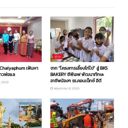
ข่าว
Chaiyaphum เฟ้นหา
จาก “โครงการเลี้ยงไก่ไข่” สู่ BKS
าวพ่อแล
BAKERY ซีพีเอฟ พัฒนาทักษะ
อาชีพน้องๆ รร.คอนเน็กซ์ อีดี
 2023
พฤษภาคม 8, 2023