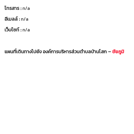
โทรสาร :
n/a
อีเมลล์ :
n/a
เว็บไซท์ :
n/a
แผนที่เดินทางไปยัง องค์การบริหารส่วนตำบลบ้านโสก –
ชัยภูมิ