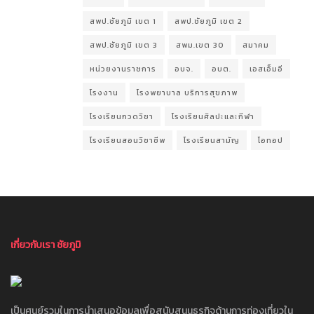
สพป.ชัยภูมิ เขต 1
สพป.ชัยภูมิ เขต 2
สพป.ชัยภูมิ เขต 3
สพม.เขต 30
สมาคม
หน่วยงานราชการ
อบจ.
อบต.
เอสเอ็มอี
โรงงาน
โรงพยาบาล บริการสุขภาพ
โรงเรียนกวดวิชา
โรงเรียนศิลปะและกีฬา
โรงเรียนสอนวิชาชีพ
โรงเรียนสามัญ
โอทอป
เกี่ยวกับเรา ชัยภูมิ
เป็นศูนย์รวมในการนำเสนอข้อมูลเพื่อสนับสนุนธุรกิจด้านการท่องเที่ยวใน