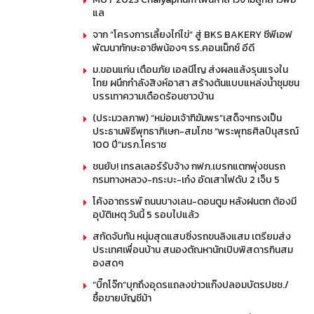
แล
จาก “โครงการเลี้ยงไก่ไข่” สู่ BKS BAKERY ซีพีเอฟ
พัฒนาทักษะอาชีพน้องๆ รร.คอนเน็กซ์ อีดี
ม.ขอนแก่น เตือนภัย เอลนีโญ ส่งผลแล้งรุนแรงใน
ไทย ผนึกกำลังสิงห์อาสา สร้างต้นแบบแหล่งน้ำชุมชน
บรรเทาความเดือดร้อนชาวบ้าน
(ประมวลภาพ) “หม่อมเจ้าฑิฆัมพร”เสด็จฯทรงเป็น
ประธานพิธีพุทธาภิเษก-สมโภช “พระพุทธศิลป์นุสรณ์
100 ปี”มรภ.โคราช
ชนยับ! เทรลเลอร์รับจ้าง กฟภ.เบรกแตกพุ่งชนรถ
กรมทางหลวง-กระบะ-เก๋ง อัดเสาไฟดับ 2 เจ็บ 5
โค้งอาถรรพ์ ถนนบางเลน-ดอนตูม หลังฝนตก ต้องมี
อุบัติเหตุ วันนี้ 5 รอบไปแล้ว
สกัดจับทัน หนุ่มสุดแสบซิ่งรถขนลิงแสม เตรียมส่ง
ประเทศเพื่อนบ้าน สนองตัณหานักเปิบพิสดารกินสม
องสดๆ
“บิ๊กโจ๊ก”บุกถึงอุดรแถลงข่าวแก๊งปลอมบัตรปชช./
ซื้อขายบัญชีม้า