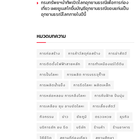
กรมทรัพยฯนำทัพเปิดโลกอุทยานธรณีเพื่อการท่อง
เที่ยว เผยยูเนสโกขึ้นบัญชีอุทยานธรณีขอนแก่นเป็น
อุทยานธรณีโลกภายในปีนี้
หมวดบทความ
การก่อสร้าง
การค้าวัสดุก่อสร้าง
การฆ่าสัตว์
การติดตั้งไฟฟ้าสายหลัก
การทำเหมืองแร่ใต้ดิน
การปั้มโลหะ
การผลิต การบรรจุก๊าซ
การผลิตน้ำแข็ง
การรีดโลหะ ผลิตเหล็ก
การหล่อหลอม การกลึงโลหะ
การหีบฝ้าย ปั่นนุ่น
การเคลือบ ชุบ อาบขัดโลหะ
การเลี้ยงสัตว์
กิจกรรม
ข่าว
ชัยภูมิ
ตรวจหวย
ธุรกิจ
บริการซัก อบ รีด
บริษัท
ร้านค้า
ร้านอาหาร
วิถีชีวิต
สถานที่ท่องเที่ยว
สถานศึกษา