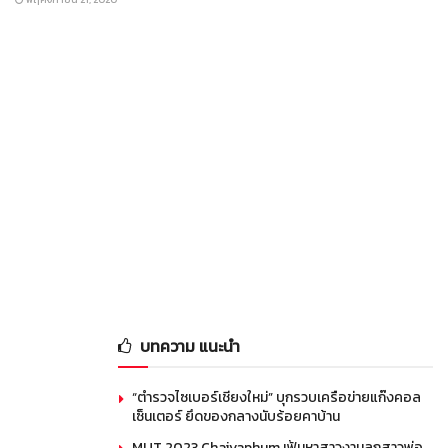
บทความ แนะนำ
“ตำรวจไซเบอร์เชียงใหม่” บุกรวบเครือข่ายแก๊งคอล
เซ็นเตอร์ ยึดของกลางนับร้อยคาบ้าน
MUT 2023 Chaiyaphum เฟ้นหาสาวงามลูกสาวพ่อ