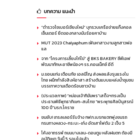
บทความ แนะนำ
“ตำรวจไซเบอร์เชียงใหม่” บุกรวบเครือข่ายแก๊งคอล
เซ็นเตอร์ ยึดของกลางนับร้อยคาบ้าน
MUT 2023 Chaiyaphum เฟ้นหาสาวงามลูกสาวพ่อ
แล
จาก “โครงการเลี้ยงไก่ไข่” สู่ BKS BAKERY ซีพีเอฟ
พัฒนาทักษะอาชีพน้องๆ รร.คอนเน็กซ์ อีดี
ม.ขอนแก่น เตือนภัย เอลนีโญ ส่งผลแล้งรุนแรงใน
ไทย ผนึกกำลังสิงห์อาสา สร้างต้นแบบแหล่งน้ำชุมชน
บรรเทาความเดือดร้อนชาวบ้าน
(ประมวลภาพ) “หม่อมเจ้าฑิฆัมพร”เสด็จฯทรงเป็น
ประธานพิธีพุทธาภิเษก-สมโภช “พระพุทธศิลป์นุสรณ์
100 ปี”มรภ.โคราช
ชนยับ! เทรลเลอร์รับจ้าง กฟภ.เบรกแตกพุ่งชนรถ
กรมทางหลวง-กระบะ-เก๋ง อัดเสาไฟดับ 2 เจ็บ 5
โค้งอาถรรพ์ ถนนบางเลน-ดอนตูม หลังฝนตก ต้องมี
อุบัติเหตุ วันนี้ 5 รอบไปแล้ว