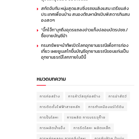
สกัดจับทัน หนุ่มสุดแสบซิ่งรถขนลิงแสม เตรียมส่ง
ประเทศเพื่อนบ้าน สนองตัณหานักเปิบพิสดารกินสม
องสดๆ
“บิ๊กโจ๊ก”บุกถึงอุดรแถลงข่าวแก๊งปลอมบัตรปชช./
ซื้อขายบัญชีม้า
กรมทรัพยฯนำทัพเปิดโลกอุทยานธรณีเพื่อการท่อง
เที่ยว เผยยูเนสโกขึ้นบัญชีอุทยานธรณีขอนแก่นเป็น
อุทยานธรณีโลกภายในปีนี้
หมวดบทความ
การก่อสร้าง
การค้าวัสดุก่อสร้าง
การฆ่าสัตว์
การติดตั้งไฟฟ้าสายหลัก
การทำเหมืองแร่ใต้ดิน
การปั้มโลหะ
การผลิต การบรรจุก๊าซ
การผลิตน้ำแข็ง
การรีดโลหะ ผลิตเหล็ก
การหล่อหลอม การกลึงโลหะ
การหีบฝ้าย ปั่นนุ่น