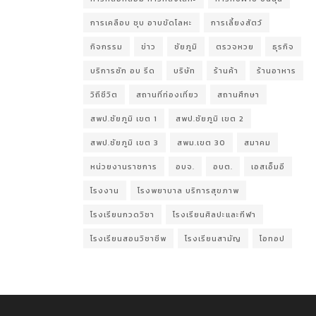
การเคลือบ ชุบ อาบขัดโลหะ
การเลี้ยงสัตว์
กิจกรรม
ข่าว
ชัยภูมิ
ตรวจหวย
ธุรกิจ
บริการซัก อบ รีด
บริษัท
ร้านค้า
ร้านอาหาร
วิถีชีวิต
สถานที่ท่องเที่ยว
สถานศึกษา
สพป.ชัยภูมิ เขต 1
สพป.ชัยภูมิ เขต 2
สพป.ชัยภูมิ เขต 3
สพม.เขต 30
สมาคม
หน่วยงานราชการ
อบจ.
อบต.
เอสเอ็มอี
โรงงาน
โรงพยาบาล บริการสุขภาพ
โรงเรียนกวดวิชา
โรงเรียนศิลปะและกีฬา
โรงเรียนสอนวิชาชีพ
โรงเรียนสามัญ
โอทอป