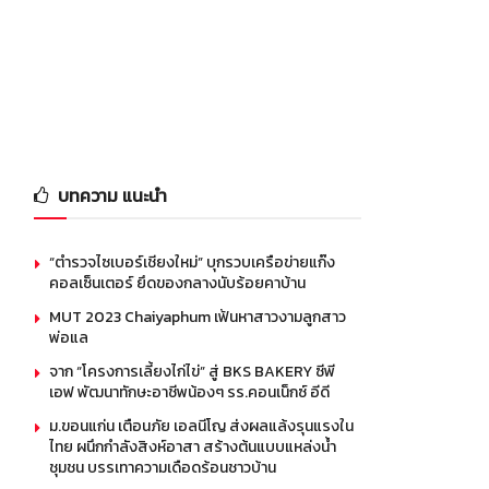
บทความ แนะนำ
“ตำรวจไซเบอร์เชียงใหม่” บุกรวบเครือข่ายแก๊ง
คอลเซ็นเตอร์ ยึดของกลางนับร้อยคาบ้าน
MUT 2023 Chaiyaphum เฟ้นหาสาวงามลูกสาว
พ่อแล
จาก “โครงการเลี้ยงไก่ไข่” สู่ BKS BAKERY ซีพี
เอฟ พัฒนาทักษะอาชีพน้องๆ รร.คอนเน็กซ์ อีดี
ม.ขอนแก่น เตือนภัย เอลนีโญ ส่งผลแล้งรุนแรงใน
ไทย ผนึกกำลังสิงห์อาสา สร้างต้นแบบแหล่งน้ำ
ชุมชน บรรเทาความเดือดร้อนชาวบ้าน