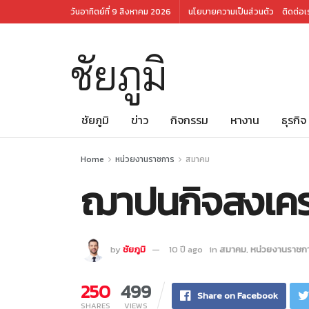
วันอาทิตย์ที่ 9 สิงหาคม 2026
นโยบายความเป็นส่วนตัว
ติดต่อเ
ชัยภูมิ
ชัยภูมิ
ข่าว
กิจกรรม
หางาน
ธุรกิจ
Home
หน่วยงานราชการ
สมาคม
ฌาปนกิจสงเคราะ
by
ชัยภูมิ
10 ปี ago
in
สมาคม
,
หน่วยงานราชก
250
499
Share on Facebook
SHARES
VIEWS