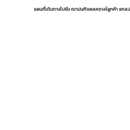
แผนที่เดินทางไปยัง ฌาปนกิจสงเคราะห์ลูกค้า ธกส.อ