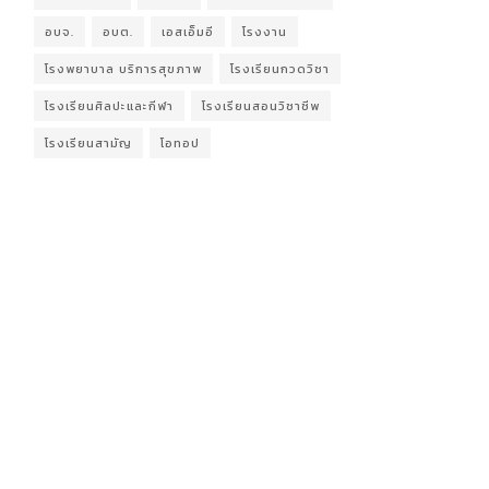
อบจ.
อบต.
เอสเอ็มอี
โรงงาน
โรงพยาบาล บริการสุขภาพ
โรงเรียนกวดวิชา
โรงเรียนศิลปะและกีฬา
โรงเรียนสอนวิชาชีพ
โรงเรียนสามัญ
โอทอป