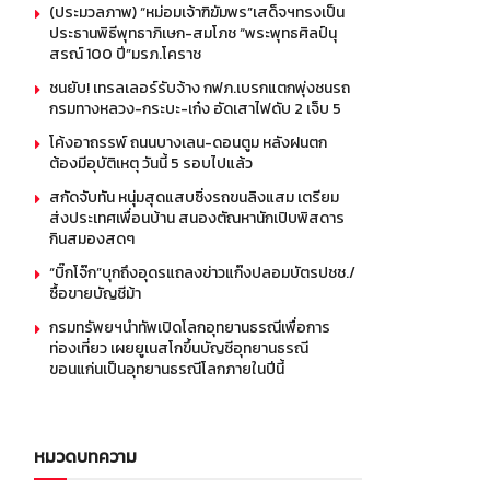
(ประมวลภาพ) “หม่อมเจ้าฑิฆัมพร”เสด็จฯทรงเป็น
ประธานพิธีพุทธาภิเษก-สมโภช “พระพุทธศิลป์นุ
สรณ์ 100 ปี”มรภ.โคราช
ชนยับ! เทรลเลอร์รับจ้าง กฟภ.เบรกแตกพุ่งชนรถ
กรมทางหลวง-กระบะ-เก๋ง อัดเสาไฟดับ 2 เจ็บ 5
โค้งอาถรรพ์ ถนนบางเลน-ดอนตูม หลังฝนตก
ต้องมีอุบัติเหตุ วันนี้ 5 รอบไปแล้ว
สกัดจับทัน หนุ่มสุดแสบซิ่งรถขนลิงแสม เตรียม
ส่งประเทศเพื่อนบ้าน สนองตัณหานักเปิบพิสดาร
กินสมองสดๆ
“บิ๊กโจ๊ก”บุกถึงอุดรแถลงข่าวแก๊งปลอมบัตรปชช./
ซื้อขายบัญชีม้า
กรมทรัพยฯนำทัพเปิดโลกอุทยานธรณีเพื่อการ
ท่องเที่ยว เผยยูเนสโกขึ้นบัญชีอุทยานธรณี
ขอนแก่นเป็นอุทยานธรณีโลกภายในปีนี้
หมวดบทความ