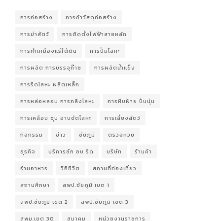
การก่อสร้าง
การค้าวัสดุก่อสร้าง
การฆ่าสัตว์
การติดตั้งไฟฟ้าสายหลัก
การทำเหมืองแร่ใต้ดิน
การปั้มโลหะ
การผลิต การบรรจุก๊าซ
การผลิตน้ำแข็ง
การรีดโลหะ ผลิตเหล็ก
การหล่อหลอม การกลึงโลหะ
การหีบฝ้าย ปั่นนุ่น
การเคลือบ ชุบ อาบขัดโลหะ
การเลี้ยงสัตว์
กิจกรรม
ข่าว
ชัยภูมิ
ตรวจหวย
ธุรกิจ
บริการซัก อบ รีด
บริษัท
ร้านค้า
ร้านอาหาร
วิถีชีวิต
สถานที่ท่องเที่ยว
สถานศึกษา
สพป.ชัยภูมิ เขต 1
สพป.ชัยภูมิ เขต 2
สพป.ชัยภูมิ เขต 3
สพม.เขต 30
สมาคม
หน่วยงานราชการ