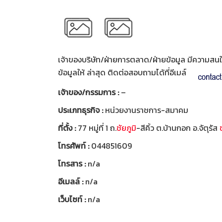
เจ้าของบริษัท/ฝ่ายการตลาด/ฝ่ายข้อมูล มีความสนใจท
ข้อมูลให้ ล่าสุด ติดต่อสอบถามได้ที่อีเมล์
เจ้าของ/กรรมการ :
–
ประเภทธุรกิจ :
หน่วยงานราชการ-สมาคม
ที่ตั้ง :
77 หมู่ที่ 1 ถ.
ชัยภูมิ
-สีคิ้ว ต.บ้านกอก อ.จัตุรัส
โทรศัพท์ :
044851609
โทรสาร :
n/a
อีเมลล์ :
n/a
เว็บไซท์ :
n/a