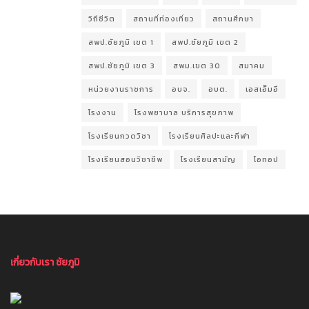
วิถีชีวิต
สถานที่ท่องเที่ยว
สถานศึกษา
สพป.ชัยภูมิ เขต 1
สพป.ชัยภูมิ เขต 2
สพป.ชัยภูมิ เขต 3
สพม.เขต 30
สมาคม
หน่วยงานราชการ
อบจ.
อบต.
เอสเอ็มอี
โรงงาน
โรงพยาบาล บริการสุขภาพ
โรงเรียนกวดวิชา
โรงเรียนศิลปะและกีฬา
โรงเรียนสอนวิชาชีพ
โรงเรียนสามัญ
โอทอป
เกี่ยวกับเรา ชัยภูมิ