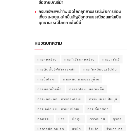
ซื้อขายบัญชีม้า
กรมทรัพยฯนำทัพเปิดโลกอุทยานธรณีเพื่อการท่อง
เที่ยว เผยยูเนสโกขึ้นบัญชีอุทยานธรณีขอนแก่นเป็น
อุทยานธรณีโลกภายในปีนี้
หมวดบทความ
การก่อสร้าง
การค้าวัสดุก่อสร้าง
การฆ่าสัตว์
การติดตั้งไฟฟ้าสายหลัก
การทำเหมืองแร่ใต้ดิน
การปั้มโลหะ
การผลิต การบรรจุก๊าซ
การผลิตน้ำแข็ง
การรีดโลหะ ผลิตเหล็ก
การหล่อหลอม การกลึงโลหะ
การหีบฝ้าย ปั่นนุ่น
การเคลือบ ชุบ อาบขัดโลหะ
การเลี้ยงสัตว์
กิจกรรม
ข่าว
ชัยภูมิ
ตรวจหวย
ธุรกิจ
บริการซัก อบ รีด
บริษัท
ร้านค้า
ร้านอาหาร