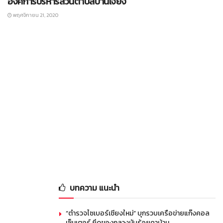
องค์การบริหารส่วนตำบลบ้านเจียง
พฤศจิกายน 21, 2020
บทความ แนะนำ
“ตำรวจไซเบอร์เชียงใหม่” บุกรวบเครือข่ายแก๊งคอล
เซ็นเตอร์ ยึดของกลางนับร้อยคาบ้าน