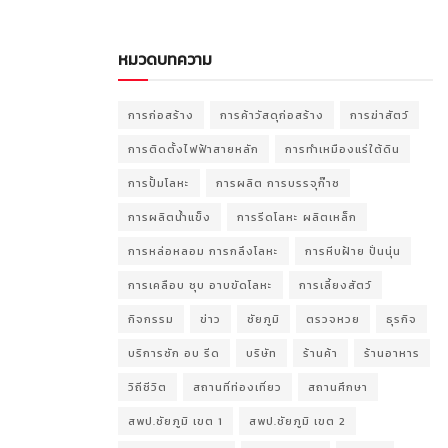
หมวดบทความ
การก่อสร้าง
การค้าวัสดุก่อสร้าง
การฆ่าสัตว์
การติดตั้งไฟฟ้าสายหลัก
การทำเหมืองแร่ใต้ดิน
การปั้มโลหะ
การผลิต การบรรจุก๊าซ
การผลิตน้ำแข็ง
การรีดโลหะ ผลิตเหล็ก
การหล่อหลอม การกลึงโลหะ
การหีบฝ้าย ปั่นนุ่น
การเคลือบ ชุบ อาบขัดโลหะ
การเลี้ยงสัตว์
กิจกรรม
ข่าว
ชัยภูมิ
ตรวจหวย
ธุรกิจ
บริการซัก อบ รีด
บริษัท
ร้านค้า
ร้านอาหาร
วิถีชีวิต
สถานที่ท่องเที่ยว
สถานศึกษา
สพป.ชัยภูมิ เขต 1
สพป.ชัยภูมิ เขต 2