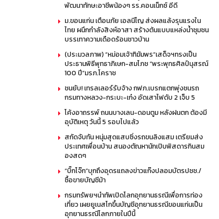
พัฒนาทักษะอาชีพน้องๆ รร.คอนเน็กซ์ อีดี
ม.ขอนแก่น เตือนภัย เอลนีโญ ส่งผลแล้งรุนแรงใน
ไทย ผนึกกำลังสิงห์อาสา สร้างต้นแบบแหล่งน้ำชุมชน
บรรเทาความเดือดร้อนชาวบ้าน
(ประมวลภาพ) “หม่อมเจ้าฑิฆัมพร”เสด็จฯทรงเป็น
ประธานพิธีพุทธาภิเษก-สมโภช “พระพุทธศิลป์นุสรณ์
100 ปี”มรภ.โคราช
ชนยับ! เทรลเลอร์รับจ้าง กฟภ.เบรกแตกพุ่งชนรถ
กรมทางหลวง-กระบะ-เก๋ง อัดเสาไฟดับ 2 เจ็บ 5
โค้งอาถรรพ์ ถนนบางเลน-ดอนตูม หลังฝนตก ต้องมี
อุบัติเหตุ วันนี้ 5 รอบไปแล้ว
สกัดจับทัน หนุ่มสุดแสบซิ่งรถขนลิงแสม เตรียมส่ง
ประเทศเพื่อนบ้าน สนองตัณหานักเปิบพิสดารกินสม
องสดๆ
“บิ๊กโจ๊ก”บุกถึงอุดรแถลงข่าวแก๊งปลอมบัตรปชช./
ซื้อขายบัญชีม้า
กรมทรัพยฯนำทัพเปิดโลกอุทยานธรณีเพื่อการท่อง
เที่ยว เผยยูเนสโกขึ้นบัญชีอุทยานธรณีขอนแก่นเป็น
อุทยานธรณีโลกภายในปีนี้