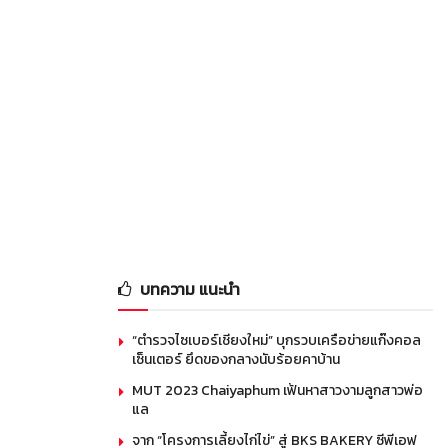
บทความ แนะนำ
“ตำรวจไซเบอร์เชียงใหม่” บุกรวบเครือข่ายแก๊งคอล
เซ็นเตอร์ ยึดของกลางนับร้อยคาบ้าน
MUT 2023 Chaiyaphum เฟ้นหาสาวงามลูกสาวพ่อ
แล
จาก “โครงการเลี้ยงไก่ไข่” สู่ BKS BAKERY ซีพีเอฟ