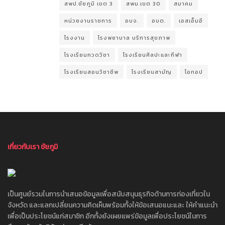
สพป.ชัยภูมิ เขต 3
สพม.เขต 30
สมาคม
หน่วยงานราชการ
อบจ.
อบต.
เอสเอ็มอี
โรงงาน
โรงพยาบาล บริการสุขภาพ
โรงเรียนกวดวิชา
โรงเรียนศิลปะและกีฬา
โรงเรียนสอนวิชาชีพ
โรงเรียนสามัญ
โอทอป
เกี่ยวกับเรา ชัยภูมิ
เป็นศูนย์รวมในการนำเสนอข้อมูลเพื่อสนับสนุนธุรกิจด้านการท่องเที่ยวใน
จังหวัด และแลกเปลี่ยนความคิดเห็นพร้อมทั้งให้ข้อเสนอแนะและ ให้คำแนะนำ
เพื่อเป็นประโยชน์แก่สมาชิก อีกทั้งยังเผยแพร่ข้อมูลเพื่อประโยชน์ในการ