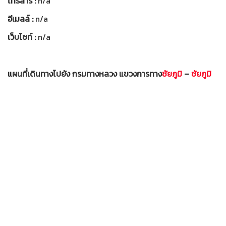
โทรสาร :
n/a
อีเมลล์ :
n/a
เว็บไซท์ :
n/a
แผนที่เดินทางไปยัง กรมทางหลวง แขวงการทาง
ชัยภูมิ
–
ชัยภูมิ