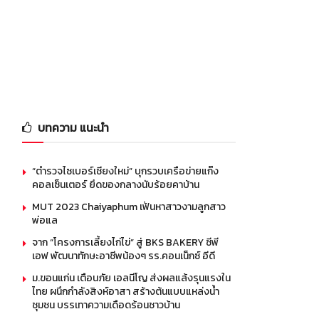
บทความ แนะนำ
“ตำรวจไซเบอร์เชียงใหม่” บุกรวบเครือข่ายแก๊ง
คอลเซ็นเตอร์ ยึดของกลางนับร้อยคาบ้าน
MUT 2023 Chaiyaphum เฟ้นหาสาวงามลูกสาว
พ่อแล
จาก “โครงการเลี้ยงไก่ไข่” สู่ BKS BAKERY ซีพี
เอฟ พัฒนาทักษะอาชีพน้องๆ รร.คอนเน็กซ์ อีดี
ม.ขอนแก่น เตือนภัย เอลนีโญ ส่งผลแล้งรุนแรงใน
ไทย ผนึกกำลังสิงห์อาสา สร้างต้นแบบแหล่งน้ำ
ชุมชน บรรเทาความเดือดร้อนชาวบ้าน