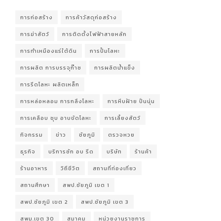
การก่อสร้าง
การค้าวัสดุก่อสร้าง
การฆ่าสัตว์
การติดตั้งไฟฟ้าสายหลัก
การทำเหมืองแร่ใต้ดิน
การปั้มโลหะ
การผลิต การบรรจุก๊าซ
การผลิตน้ำแข็ง
การรีดโลหะ ผลิตเหล็ก
การหล่อหลอม การกลึงโลหะ
การหีบฝ้าย ปั่นนุ่น
การเคลือบ ชุบ อาบขัดโลหะ
การเลี้ยงสัตว์
กิจกรรม
ข่าว
ชัยภูมิ
ตรวจหวย
ธุรกิจ
บริการซัก อบ รีด
บริษัท
ร้านค้า
ร้านอาหาร
วิถีชีวิต
สถานที่ท่องเที่ยว
สถานศึกษา
สพป.ชัยภูมิ เขต 1
สพป.ชัยภูมิ เขต 2
สพป.ชัยภูมิ เขต 3
สพม.เขต 30
สมาคม
หน่วยงานราชการ