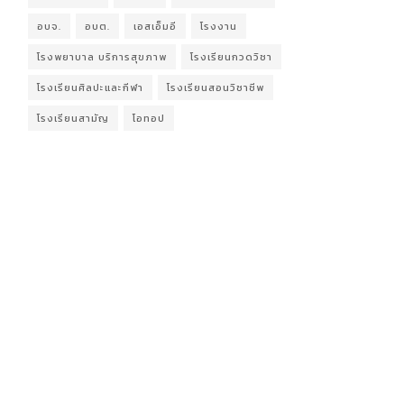
อบจ.
อบต.
เอสเอ็มอี
โรงงาน
โรงพยาบาล บริการสุขภาพ
โรงเรียนกวดวิชา
โรงเรียนศิลปะและกีฬา
โรงเรียนสอนวิชาชีพ
โรงเรียนสามัญ
โอทอป