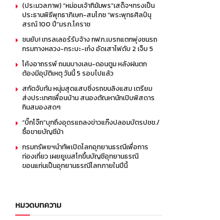
(ประมวลภาพ) “หม่อมเจ้าฑิฆัมพร”เสด็จฯทรงเป็น
ประธานพิธีพุทธาภิเษก-สมโภช “พระพุทธศิลป์นุ
สรณ์ 100 ปี”มรภ.โคราช
ชนยับ! เทรลเลอร์รับจ้าง กฟภ.เบรกแตกพุ่งชนรถ
กรมทางหลวง-กระบะ-เก๋ง อัดเสาไฟดับ 2 เจ็บ 5
โค้งอาถรรพ์ ถนนบางเลน-ดอนตูม หลังฝนตก
ต้องมีอุบัติเหตุ วันนี้ 5 รอบไปแล้ว
สกัดจับทัน หนุ่มสุดแสบซิ่งรถขนลิงแสม เตรียม
ส่งประเทศเพื่อนบ้าน สนองตัณหานักเปิบพิสดาร
กินสมองสดๆ
“บิ๊กโจ๊ก”บุกถึงอุดรแถลงข่าวแก๊งปลอมบัตรปชช./
ซื้อขายบัญชีม้า
กรมทรัพยฯนำทัพเปิดโลกอุทยานธรณีเพื่อการ
ท่องเที่ยว เผยยูเนสโกขึ้นบัญชีอุทยานธรณี
ขอนแก่นเป็นอุทยานธรณีโลกภายในปีนี้
หมวดบทความ