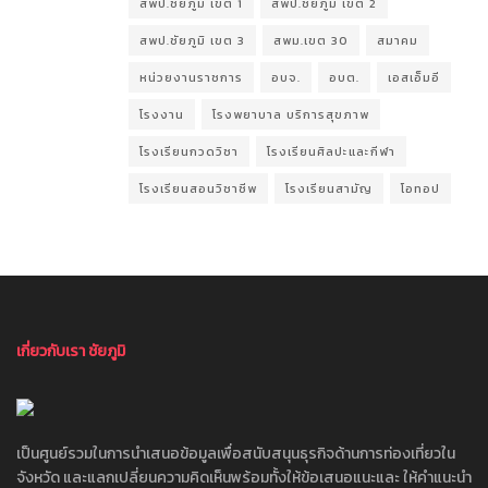
สพป.ชัยภูมิ เขต 1
สพป.ชัยภูมิ เขต 2
สพป.ชัยภูมิ เขต 3
สพม.เขต 30
สมาคม
หน่วยงานราชการ
อบจ.
อบต.
เอสเอ็มอี
โรงงาน
โรงพยาบาล บริการสุขภาพ
โรงเรียนกวดวิชา
โรงเรียนศิลปะและกีฬา
โรงเรียนสอนวิชาชีพ
โรงเรียนสามัญ
โอทอป
เกี่ยวกับเรา ชัยภูมิ
เป็นศูนย์รวมในการนำเสนอข้อมูลเพื่อสนับสนุนธุรกิจด้านการท่องเที่ยวใน
จังหวัด และแลกเปลี่ยนความคิดเห็นพร้อมทั้งให้ข้อเสนอแนะและ ให้คำแนะนำ