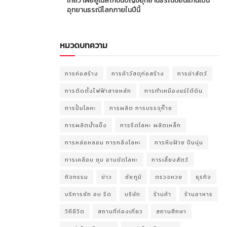
เที่ยว เผยยูเนสโกขึ้นบัญชีอุทยานธรณีขอนแก่นเป็น
อุทยานธรณีโลกภายในปีนี้
หมวดบทความ
การก่อสร้าง
การค้าวัสดุก่อสร้าง
การฆ่าสัตว์
การติดตั้งไฟฟ้าสายหลัก
การทำเหมืองแร่ใต้ดิน
การปั้มโลหะ
การผลิต การบรรจุก๊าซ
การผลิตน้ำแข็ง
การรีดโลหะ ผลิตเหล็ก
การหล่อหลอม การกลึงโลหะ
การหีบฝ้าย ปั่นนุ่น
การเคลือบ ชุบ อาบขัดโลหะ
การเลี้ยงสัตว์
กิจกรรม
ข่าว
ชัยภูมิ
ตรวจหวย
ธุรกิจ
บริการซัก อบ รีด
บริษัท
ร้านค้า
ร้านอาหาร
วิถีชีวิต
สถานที่ท่องเที่ยว
สถานศึกษา