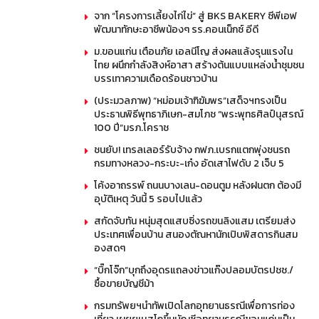
จาก “โครงการเลี้ยงไก่ไข่” สู่ BKS BAKERY ซีพีเอฟ
พัฒนาทักษะอาชีพน้องๆ รร.คอนเน็กซ์ อีดี
ม.ขอนแก่น เตือนภัย เอลนีโญ ส่งผลแล้งรุนแรงใน
ไทย ผนึกกำลังสิงห์อาสา สร้างต้นแบบแหล่งน้ำชุมชน
บรรเทาความเดือดร้อนชาวบ้าน
(ประมวลภาพ) “หม่อมเจ้าฑิฆัมพร”เสด็จฯทรงเป็น
ประธานพิธีพุทธาภิเษก-สมโภช “พระพุทธศิลป์นุสรณ์
100 ปี”มรภ.โคราช
ชนยับ! เทรลเลอร์รับจ้าง กฟภ.เบรกแตกพุ่งชนรถ
กรมทางหลวง-กระบะ-เก๋ง อัดเสาไฟดับ 2 เจ็บ 5
โค้งอาถรรพ์ ถนนบางเลน-ดอนตูม หลังฝนตก ต้องมี
อุบัติเหตุ วันนี้ 5 รอบไปแล้ว
สกัดจับทัน หนุ่มสุดแสบซิ่งรถขนลิงแสม เตรียมส่ง
ประเทศเพื่อนบ้าน สนองตัณหานักเปิบพิสดารกินสม
องสดๆ
“บิ๊กโจ๊ก”บุกถึงอุดรแถลงข่าวแก๊งปลอมบัตรปชช./
ซื้อขายบัญชีม้า
กรมทรัพยฯนำทัพเปิดโลกอุทยานธรณีเพื่อการท่อง