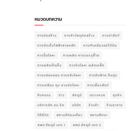
หมวดบทความ
การก่อสร้าง
การค้าวัสดุก่อสร้าง
การฆ่าสัตว์
การติดตั้งไฟฟ้าสายหลัก
การทำเหมืองแร่ใต้ดิน
การปั้มโลหะ
การผลิต การบรรจุก๊าซ
การผลิตน้ำแข็ง
การรีดโลหะ ผลิตเหล็ก
การหล่อหลอม การกลึงโลหะ
การหีบฝ้าย ปั่นนุ่น
การเคลือบ ชุบ อาบขัดโลหะ
การเลี้ยงสัตว์
กิจกรรม
ข่าว
ชัยภูมิ
ตรวจหวย
ธุรกิจ
บริการซัก อบ รีด
บริษัท
ร้านค้า
ร้านอาหาร
วิถีชีวิต
สถานที่ท่องเที่ยว
สถานศึกษา
สพป.ชัยภูมิ เขต 1
สพป.ชัยภูมิ เขต 2