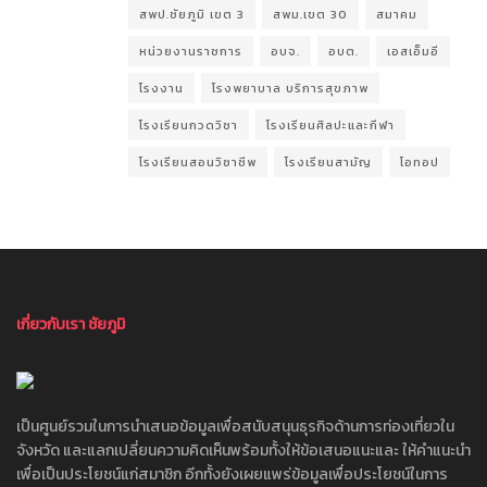
สพป.ชัยภูมิ เขต 3
สพม.เขต 30
สมาคม
หน่วยงานราชการ
อบจ.
อบต.
เอสเอ็มอี
โรงงาน
โรงพยาบาล บริการสุขภาพ
โรงเรียนกวดวิชา
โรงเรียนศิลปะและกีฬา
โรงเรียนสอนวิชาชีพ
โรงเรียนสามัญ
โอทอป
เกี่ยวกับเรา ชัยภูมิ
เป็นศูนย์รวมในการนำเสนอข้อมูลเพื่อสนับสนุนธุรกิจด้านการท่องเที่ยวใน
จังหวัด และแลกเปลี่ยนความคิดเห็นพร้อมทั้งให้ข้อเสนอแนะและ ให้คำแนะนำ
เพื่อเป็นประโยชน์แก่สมาชิก อีกทั้งยังเผยแพร่ข้อมูลเพื่อประโยชน์ในการ