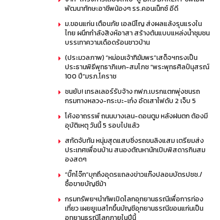
พัฒนาทักษะอาชีพน้องๆ รร.คอนเน็กซ์ อีดี
ม.ขอนแก่น เตือนภัย เอลนีโญ ส่งผลแล้งรุนแรงใน
ไทย ผนึกกำลังสิงห์อาสา สร้างต้นแบบแหล่งน้ำชุมชน
บรรเทาความเดือดร้อนชาวบ้าน
(ประมวลภาพ) “หม่อมเจ้าฑิฆัมพร”เสด็จฯทรงเป็น
ประธานพิธีพุทธาภิเษก-สมโภช “พระพุทธศิลป์นุสรณ์
100 ปี”มรภ.โคราช
ชนยับ! เทรลเลอร์รับจ้าง กฟภ.เบรกแตกพุ่งชนรถ
กรมทางหลวง-กระบะ-เก๋ง อัดเสาไฟดับ 2 เจ็บ 5
โค้งอาถรรพ์ ถนนบางเลน-ดอนตูม หลังฝนตก ต้องมี
อุบัติเหตุ วันนี้ 5 รอบไปแล้ว
สกัดจับทัน หนุ่มสุดแสบซิ่งรถขนลิงแสม เตรียมส่ง
ประเทศเพื่อนบ้าน สนองตัณหานักเปิบพิสดารกินสม
องสดๆ
“บิ๊กโจ๊ก”บุกถึงอุดรแถลงข่าวแก๊งปลอมบัตรปชช./
ซื้อขายบัญชีม้า
กรมทรัพยฯนำทัพเปิดโลกอุทยานธรณีเพื่อการท่อง
เที่ยว เผยยูเนสโกขึ้นบัญชีอุทยานธรณีขอนแก่นเป็น
อุทยานธรณีโลกภายในปีนี้