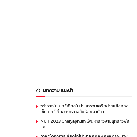
บทความ แนะนำ
“ตำรวจไซเบอร์เชียงใหม่” บุกรวบเครือข่ายแก๊งคอล
เซ็นเตอร์ ยึดของกลางนับร้อยคาบ้าน
MUT 2023 Chaiyaphum เฟ้นหาสาวงามลูกสาวพ่อ
แล
จาก “โครงการเลี้ยงไก่ไข่” สู่ BKS BAKERY ซีพีเอฟ