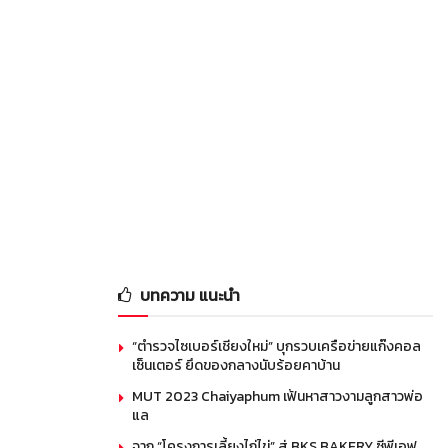
บทความ แนะนำ
“ตำรวจไซเบอร์เชียงใหม่” บุกรวบเครือข่ายแก๊งคอล
เซ็นเตอร์ ยึดของกลางนับร้อยคาบ้าน
MUT 2023 Chaiyaphum เฟ้นหาสาวงามลูกสาวพ่อ
แล
จาก “โครงการเลี้ยงไก่ไข่” สู่ BKS BAKERY ซีพีเอฟ