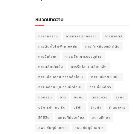
หมวดบทความ
การก่อสร้าง
การค้าวัสดุก่อสร้าง
การฆ่าสัตว์
การติดตั้งไฟฟ้าสายหลัก
การทำเหมืองแร่ใต้ดิน
การปั้มโลหะ
การผลิต การบรรจุก๊าซ
การผลิตน้ำแข็ง
การรีดโลหะ ผลิตเหล็ก
การหล่อหลอม การกลึงโลหะ
การหีบฝ้าย ปั่นนุ่น
การเคลือบ ชุบ อาบขัดโลหะ
การเลี้ยงสัตว์
กิจกรรม
ข่าว
ชัยภูมิ
ตรวจหวย
ธุรกิจ
บริการซัก อบ รีด
บริษัท
ร้านค้า
ร้านอาหาร
วิถีชีวิต
สถานที่ท่องเที่ยว
สถานศึกษา
สพป.ชัยภูมิ เขต 1
สพป.ชัยภูมิ เขต 2