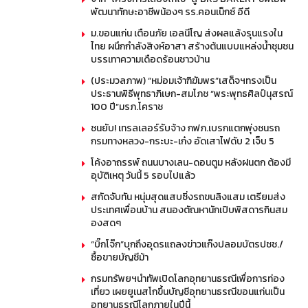
พัฒนาทักษะอาชีพน้องๆ รร.คอนเน็กซ์ อีดี
ม.ขอนแก่น เตือนภัย เอลนีโญ ส่งผลแล้งรุนแรงใน
ไทย ผนึกกำลังสิงห์อาสา สร้างต้นแบบแหล่งน้ำชุมชน
บรรเทาความเดือดร้อนชาวบ้าน
(ประมวลภาพ) “หม่อมเจ้าฑิฆัมพร”เสด็จฯทรงเป็น
ประธานพิธีพุทธาภิเษก-สมโภช “พระพุทธศิลป์นุสรณ์
100 ปี”มรภ.โคราช
ชนยับ! เทรลเลอร์รับจ้าง กฟภ.เบรกแตกพุ่งชนรถ
กรมทางหลวง-กระบะ-เก๋ง อัดเสาไฟดับ 2 เจ็บ 5
โค้งอาถรรพ์ ถนนบางเลน-ดอนตูม หลังฝนตก ต้องมี
อุบัติเหตุ วันนี้ 5 รอบไปแล้ว
สกัดจับทัน หนุ่มสุดแสบซิ่งรถขนลิงแสม เตรียมส่ง
ประเทศเพื่อนบ้าน สนองตัณหานักเปิบพิสดารกินสม
องสดๆ
“บิ๊กโจ๊ก”บุกถึงอุดรแถลงข่าวแก๊งปลอมบัตรปชช./
ซื้อขายบัญชีม้า
กรมทรัพยฯนำทัพเปิดโลกอุทยานธรณีเพื่อการท่อง
เที่ยว เผยยูเนสโกขึ้นบัญชีอุทยานธรณีขอนแก่นเป็น
อุทยานธรณีโลกภายในปีนี้