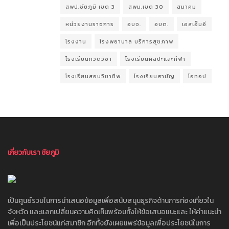
สพป.ชัยภูมิ เขต 3
สพม.เขต 30
สมาคม
หน่วยงานราชการ
อบจ.
อบต.
เอสเอ็มอี
โรงงาน
โรงพยาบาล บริการสุขภาพ
โรงเรียนกวดวิชา
โรงเรียนศิลปะและกีฬา
โรงเรียนสอนวิชาชีพ
โรงเรียนสามัญ
โอทอป
เกี่ยวกับเรา ชัยภูมิ
เป็นศูนย์รวมในการนำเสนอข้อมูลเพื่อสนับสนุนธุรกิจด้านการท่องเที่ยวใน
จังหวัด และแลกเปลี่ยนความคิดเห็นพร้อมทั้งให้ข้อเสนอแนะและ ให้คำแนะนำ
เพื่อเป็นประโยชน์แก่สมาชิก อีกทั้งยังเผยแพร่ข้อมูลเพื่อประโยชน์ในการ