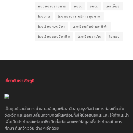
หน่วยงานราชการ
อบจ.
อบต.
เอสเอ็มอี
โรงงาน
โรงพยาบาล บริการสุขภาพ
โรงเรียนกวดวิชา
โรงเรียนศิลปะและกีฬา
โรงเรียนสอนวิชาชีพ
โรงเรียนสามัญ
โอทอป
เกี่ยวกับเรา ชัยภูมิ
เป็นศูนย์รวมในการนำเสนอข้อมูลเพื่อสนับสนุนธุรกิจด้านการท่องเที่ยวใน
จังหวัด และแลกเปลี่ยนความคิดเห็นพร้อมทั้งให้ข้อเสนอแนะและ ให้คำแนะนำ
เพื่อเป็นประโยชน์แก่สมาชิก อีกทั้งยังเผยแพร่ข้อมูลเพื่อประโยชน์ในการ
ศึกษา ค้นคว้า วิจัย ต่าง ๆ อีกด้วย