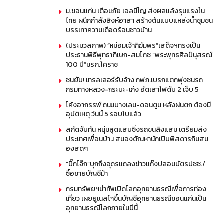
ม.ขอนแก่น เตือนภัย เอลนีโญ ส่งผลแล้งรุนแรงใน
ไทย ผนึกกำลังสิงห์อาสา สร้างต้นแบบแหล่งน้ำชุมชน
บรรเทาความเดือดร้อนชาวบ้าน
(ประมวลภาพ) “หม่อมเจ้าฑิฆัมพร”เสด็จฯทรงเป็น
ประธานพิธีพุทธาภิเษก-สมโภช “พระพุทธศิลป์นุสรณ์
100 ปี”มรภ.โคราช
ชนยับ! เทรลเลอร์รับจ้าง กฟภ.เบรกแตกพุ่งชนรถ
กรมทางหลวง-กระบะ-เก๋ง อัดเสาไฟดับ 2 เจ็บ 5
โค้งอาถรรพ์ ถนนบางเลน-ดอนตูม หลังฝนตก ต้องมี
อุบัติเหตุ วันนี้ 5 รอบไปแล้ว
สกัดจับทัน หนุ่มสุดแสบซิ่งรถขนลิงแสม เตรียมส่ง
ประเทศเพื่อนบ้าน สนองตัณหานักเปิบพิสดารกินสม
องสดๆ
“บิ๊กโจ๊ก”บุกถึงอุดรแถลงข่าวแก๊งปลอมบัตรปชช./
ซื้อขายบัญชีม้า
กรมทรัพยฯนำทัพเปิดโลกอุทยานธรณีเพื่อการท่อง
เที่ยว เผยยูเนสโกขึ้นบัญชีอุทยานธรณีขอนแก่นเป็น
อุทยานธรณีโลกภายในปีนี้