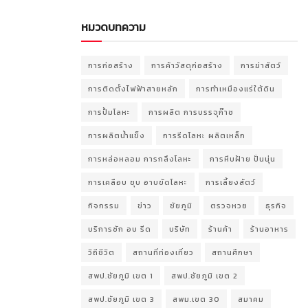
หมวดบทความ
การก่อสร้าง
การค้าวัสดุก่อสร้าง
การฆ่าสัตว์
การติดตั้งไฟฟ้าสายหลัก
การทำเหมืองแร่ใต้ดิน
การปั้มโลหะ
การผลิต การบรรจุก๊าซ
การผลิตน้ำแข็ง
การรีดโลหะ ผลิตเหล็ก
การหล่อหลอม การกลึงโลหะ
การหีบฝ้าย ปั่นนุ่น
การเคลือบ ชุบ อาบขัดโลหะ
การเลี้ยงสัตว์
กิจกรรม
ข่าว
ชัยภูมิ
ตรวจหวย
ธุรกิจ
บริการซัก อบ รีด
บริษัท
ร้านค้า
ร้านอาหาร
วิถีชีวิต
สถานที่ท่องเที่ยว
สถานศึกษา
สพป.ชัยภูมิ เขต 1
สพป.ชัยภูมิ เขต 2
สพป.ชัยภูมิ เขต 3
สพม.เขต 30
สมาคม