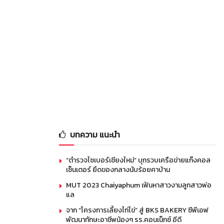
บทความ แนะนำ
“ตำรวจไซเบอร์เชียงใหม่” บุกรวบเครือข่ายแก๊งคอล
เซ็นเตอร์ ยึดของกลางนับร้อยคาบ้าน
MUT 2023 Chaiyaphum เฟ้นหาสาวงามลูกสาวพ่อ
แล
จาก “โครงการเลี้ยงไก่ไข่” สู่ BKS BAKERY ซีพีเอฟ
พัฒนาทักษะอาชีพน้องๆ รร.คอนเน็กซ์ อีดี