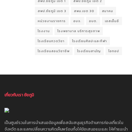
สพป.ชัยภูมิ เขต 1
สพป.ชัยภูมิ เขต 2
สพป.ชัยภูมิ เขต 3
สพม.เขต 30
สมาคม
หน่วยงานราชการ
อบจ.
อบต.
เอสเอ็มอี
โรงงาน
โรงพยาบาล บริการสุขภาพ
โรงเรียนกวดวิชา
โรงเรียนศิลปะและกีฬา
โรงเรียนสอนวิชาชีพ
โรงเรียนสามัญ
โอทอป
เกี่ยวกับเรา ชัยภูมิ
เป็นศูนย์รวมในการนำเสนอข้อมูลเพื่อสนับสนุนธุรกิจด้านการท่องเที่ยวใน
จังหวัด และแลกเปลี่ยนความคิดเห็นพร้อมทั้งให้ข้อเสนอแนะและ ให้คำแนะนำ