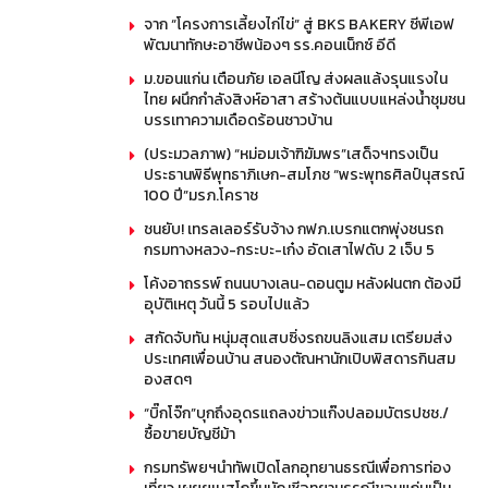
จาก “โครงการเลี้ยงไก่ไข่” สู่ BKS BAKERY ซีพีเอฟ
พัฒนาทักษะอาชีพน้องๆ รร.คอนเน็กซ์ อีดี
ม.ขอนแก่น เตือนภัย เอลนีโญ ส่งผลแล้งรุนแรงใน
ไทย ผนึกกำลังสิงห์อาสา สร้างต้นแบบแหล่งน้ำชุมชน
บรรเทาความเดือดร้อนชาวบ้าน
(ประมวลภาพ) “หม่อมเจ้าฑิฆัมพร”เสด็จฯทรงเป็น
ประธานพิธีพุทธาภิเษก-สมโภช “พระพุทธศิลป์นุสรณ์
100 ปี”มรภ.โคราช
ชนยับ! เทรลเลอร์รับจ้าง กฟภ.เบรกแตกพุ่งชนรถ
กรมทางหลวง-กระบะ-เก๋ง อัดเสาไฟดับ 2 เจ็บ 5
โค้งอาถรรพ์ ถนนบางเลน-ดอนตูม หลังฝนตก ต้องมี
อุบัติเหตุ วันนี้ 5 รอบไปแล้ว
สกัดจับทัน หนุ่มสุดแสบซิ่งรถขนลิงแสม เตรียมส่ง
ประเทศเพื่อนบ้าน สนองตัณหานักเปิบพิสดารกินสม
องสดๆ
“บิ๊กโจ๊ก”บุกถึงอุดรแถลงข่าวแก๊งปลอมบัตรปชช./
ซื้อขายบัญชีม้า
กรมทรัพยฯนำทัพเปิดโลกอุทยานธรณีเพื่อการท่อง