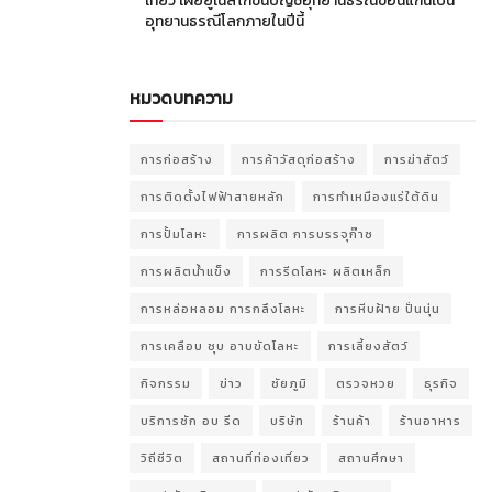
เที่ยว เผยยูเนสโกขึ้นบัญชีอุทยานธรณีขอนแก่นเป็น
อุทยานธรณีโลกภายในปีนี้
หมวดบทความ
การก่อสร้าง
การค้าวัสดุก่อสร้าง
การฆ่าสัตว์
การติดตั้งไฟฟ้าสายหลัก
การทำเหมืองแร่ใต้ดิน
การปั้มโลหะ
การผลิต การบรรจุก๊าซ
การผลิตน้ำแข็ง
การรีดโลหะ ผลิตเหล็ก
การหล่อหลอม การกลึงโลหะ
การหีบฝ้าย ปั่นนุ่น
การเคลือบ ชุบ อาบขัดโลหะ
การเลี้ยงสัตว์
กิจกรรม
ข่าว
ชัยภูมิ
ตรวจหวย
ธุรกิจ
บริการซัก อบ รีด
บริษัท
ร้านค้า
ร้านอาหาร
วิถีชีวิต
สถานที่ท่องเที่ยว
สถานศึกษา