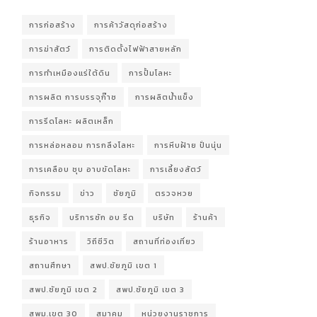
การก่อสร้าง
การค้าวัสดุก่อสร้าง
การฆ่าสัตว์
การติดตั้งไฟฟ้าสายหลัก
การทำเหมืองแร่ใต้ดิน
การปั้มโลหะ
การผลิต การบรรจุก๊าซ
การผลิตน้ำแข็ง
การรีดโลหะ ผลิตเหล็ก
การหล่อหลอม การกลึงโลหะ
การหีบฝ้าย ปั่นนุ่น
การเคลือบ ชุบ อาบขัดโลหะ
การเลี้ยงสัตว์
กิจกรรม
ข่าว
ชัยภูมิ
ตรวจหวย
ธุรกิจ
บริการซัก อบ รีด
บริษัท
ร้านค้า
ร้านอาหาร
วิถีชีวิต
สถานที่ท่องเที่ยว
สถานศึกษา
สพป.ชัยภูมิ เขต 1
สพป.ชัยภูมิ เขต 2
สพป.ชัยภูมิ เขต 3
สพม.เขต 30
สมาคม
หน่วยงานราชการ