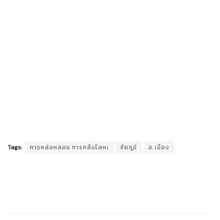
Tags:
การหล่อหลอม การกลึงโลหะ
ชัยภูมิ
อ.เมือง