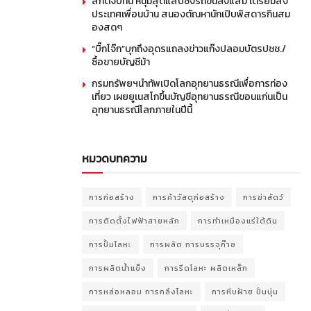
สกัดจับทัน หนุ่มสุดแสบซิ่งรถขนลิงแสม เตรียมส่ง
ประเทศเพื่อนบ้าน สนองตัณหานักเปิบพิสดารกินสม
องสดๆ
“บิ๊กโจ๊ก”บุกถึงอุดรแถลงข่าวแก๊งปลอมบัตรปชช./
ซื้อขายบัญชีม้า
กรมทรัพยฯนำทัพเปิดโลกอุทยานธรณีเพื่อการท่อง
เที่ยว เผยยูเนสโกขึ้นบัญชีอุทยานธรณีขอนแก่นเป็น
อุทยานธรณีโลกภายในปีนี้
หมวดบทความ
การก่อสร้าง
การค้าวัสดุก่อสร้าง
การฆ่าสัตว์
การติดตั้งไฟฟ้าสายหลัก
การทำเหมืองแร่ใต้ดิน
การปั้มโลหะ
การผลิต การบรรจุก๊าซ
การผลิตน้ำแข็ง
การรีดโลหะ ผลิตเหล็ก
การหล่อหลอม การกลึงโลหะ
การหีบฝ้าย ปั่นนุ่น