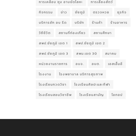
การเคลือบ ชุบ อาบขัดโลหะ
การเลี้ยงสัตว์
กิจกรรม
ข่าว
ชัยภูมิ
ตรวจหวย
ธุรกิจ
บริการซัก อบ รีด
บริษัท
ร้านค้า
ร้านอาหาร
วิถีชีวิต
สถานที่ท่องเที่ยว
สถานศึกษา
สพป.ชัยภูมิ เขต 1
สพป.ชัยภูมิ เขต 2
สพป.ชัยภูมิ เขต 3
สพม.เขต 30
สมาคม
หน่วยงานราชการ
อบจ.
อบต.
เอสเอ็มอี
โรงงาน
โรงพยาบาล บริการสุขภาพ
โรงเรียนกวดวิชา
โรงเรียนศิลปะและกีฬา
โรงเรียนสอนวิชาชีพ
โรงเรียนสามัญ
โอทอป