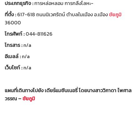
ประเภทธุรกิจ :
การหล่อหลอม การกลึงโลหะ-
ที่ตั้ง :
617-618 ถนนนิเวศรัตน์ ตำบลในเมือง อ.เมือง
ชัยภูมิ
36000
โทรศัพท์ :
044-811626
โทรสาร :
n/a
อีเมลล์ :
n/a
เว็บไซท์ :
n/a
แผนที่เดินทางไปยัง เดียร์แมชีนเนอรี่ โดยนางสาววิภาดา ไพศาล
วรรณ –
ชัยภูมิ