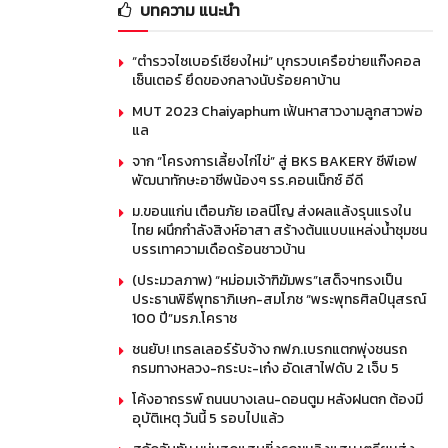
บทความ แนะนำ
“ตำรวจไซเบอร์เชียงใหม่” บุกรวบเครือข่ายแก๊งคอล
เซ็นเตอร์ ยึดของกลางนับร้อยคาบ้าน
MUT 2023 Chaiyaphum เฟ้นหาสาวงามลูกสาวพ่อ
แล
จาก “โครงการเลี้ยงไก่ไข่” สู่ BKS BAKERY ซีพีเอฟ
พัฒนาทักษะอาชีพน้องๆ รร.คอนเน็กซ์ อีดี
ม.ขอนแก่น เตือนภัย เอลนีโญ ส่งผลแล้งรุนแรงใน
ไทย ผนึกกำลังสิงห์อาสา สร้างต้นแบบแหล่งน้ำชุมชน
บรรเทาความเดือดร้อนชาวบ้าน
(ประมวลภาพ) “หม่อมเจ้าฑิฆัมพร”เสด็จฯทรงเป็น
ประธานพิธีพุทธาภิเษก-สมโภช “พระพุทธศิลป์นุสรณ์
100 ปี”มรภ.โคราช
ชนยับ! เทรลเลอร์รับจ้าง กฟภ.เบรกแตกพุ่งชนรถ
กรมทางหลวง-กระบะ-เก๋ง อัดเสาไฟดับ 2 เจ็บ 5
โค้งอาถรรพ์ ถนนบางเลน-ดอนตูม หลังฝนตก ต้องมี
อุบัติเหตุ วันนี้ 5 รอบไปแล้ว