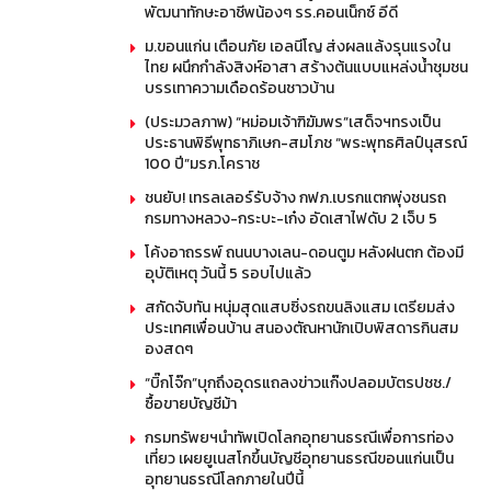
พัฒนาทักษะอาชีพน้องๆ รร.คอนเน็กซ์ อีดี
ม.ขอนแก่น เตือนภัย เอลนีโญ ส่งผลแล้งรุนแรงใน
ไทย ผนึกกำลังสิงห์อาสา สร้างต้นแบบแหล่งน้ำชุมชน
บรรเทาความเดือดร้อนชาวบ้าน
(ประมวลภาพ) “หม่อมเจ้าฑิฆัมพร”เสด็จฯทรงเป็น
ประธานพิธีพุทธาภิเษก-สมโภช “พระพุทธศิลป์นุสรณ์
100 ปี”มรภ.โคราช
ชนยับ! เทรลเลอร์รับจ้าง กฟภ.เบรกแตกพุ่งชนรถ
กรมทางหลวง-กระบะ-เก๋ง อัดเสาไฟดับ 2 เจ็บ 5
โค้งอาถรรพ์ ถนนบางเลน-ดอนตูม หลังฝนตก ต้องมี
อุบัติเหตุ วันนี้ 5 รอบไปแล้ว
สกัดจับทัน หนุ่มสุดแสบซิ่งรถขนลิงแสม เตรียมส่ง
ประเทศเพื่อนบ้าน สนองตัณหานักเปิบพิสดารกินสม
องสดๆ
“บิ๊กโจ๊ก”บุกถึงอุดรแถลงข่าวแก๊งปลอมบัตรปชช./
ซื้อขายบัญชีม้า
กรมทรัพยฯนำทัพเปิดโลกอุทยานธรณีเพื่อการท่อง
เที่ยว เผยยูเนสโกขึ้นบัญชีอุทยานธรณีขอนแก่นเป็น
อุทยานธรณีโลกภายในปีนี้