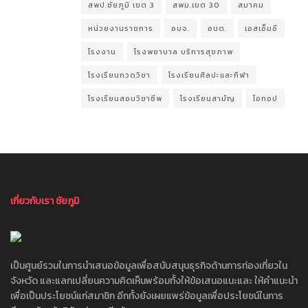
สพป.ชัยภูมิ เขต 3
สพม.เขต 30
สมาคม
หน่วยงานราชการ
อบจ.
อบต.
เอสเอ็มอี
โรงงาน
โรงพยาบาล บริการสุขภาพ
โรงเรียนกวดวิชา
โรงเรียนศิลปะและกีฬา
โรงเรียนสอนวิชาชีพ
โรงเรียนสามัญ
โอทอป
เกี่ยวกับเรา ชัยภูมิ
เป็นศูนย์รวมในการนำเสนอข้อมูลเพื่อสนับสนุนธุรกิจด้านการท่องเที่ยวใน
จังหวัด และแลกเปลี่ยนความคิดเห็นพร้อมทั้งให้ข้อเสนอแนะและ ให้คำแนะนำ
เพื่อเป็นประโยชน์แก่สมาชิก อีกทั้งยังเผยแพร่ข้อมูลเพื่อประโยชน์ในการ