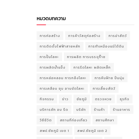
หมวดบทความ
การก่อสร้าง
การค้าวัสดุก่อสร้าง
การฆ่าสัตว์
การติดตั้งไฟฟ้าสายหลัก
การทำเหมืองแร่ใต้ดิน
การปั้มโลหะ
การผลิต การบรรจุก๊าซ
การผลิตน้ำแข็ง
การรีดโลหะ ผลิตเหล็ก
การหล่อหลอม การกลึงโลหะ
การหีบฝ้าย ปั่นนุ่น
การเคลือบ ชุบ อาบขัดโลหะ
การเลี้ยงสัตว์
กิจกรรม
ข่าว
ชัยภูมิ
ตรวจหวย
ธุรกิจ
บริการซัก อบ รีด
บริษัท
ร้านค้า
ร้านอาหาร
วิถีชีวิต
สถานที่ท่องเที่ยว
สถานศึกษา
สพป.ชัยภูมิ เขต 1
สพป.ชัยภูมิ เขต 2