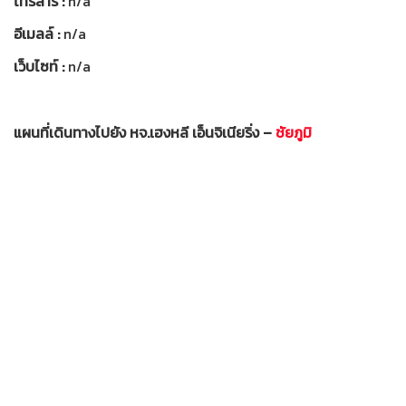
โทรสาร :
n/a
อีเมลล์ :
n/a
เว็บไซท์ :
n/a
แผนที่เดินทางไปยัง หจ.เฮงหลี เอ็นจิเนียริ่ง –
ชัยภูมิ