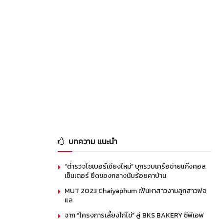
บทความ แนะนำ
“ตำรวจไซเบอร์เชียงใหม่” บุกรวบเครือข่ายแก๊งคอล
เซ็นเตอร์ ยึดของกลางนับร้อยคาบ้าน
MUT 2023 Chaiyaphum เฟ้นหาสาวงามลูกสาวพ่อ
แล
จาก “โครงการเลี้ยงไก่ไข่” สู่ BKS BAKERY ซีพีเอฟ