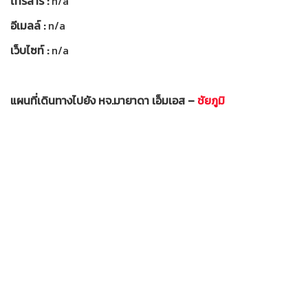
โทรสาร :
n/a
อีเมลล์ :
n/a
เว็บไซท์ :
n/a
แผนที่เดินทางไปยัง หจ.มายาดา เอ็มเอส –
ชัยภูมิ