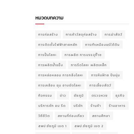
หมวดบทความ
การก่อสร้าง
การค้าวัสดุก่อสร้าง
การฆ่าสัตว์
การติดตั้งไฟฟ้าสายหลัก
การทำเหมืองแร่ใต้ดิน
การปั้มโลหะ
การผลิต การบรรจุก๊าซ
การผลิตน้ำแข็ง
การรีดโลหะ ผลิตเหล็ก
การหล่อหลอม การกลึงโลหะ
การหีบฝ้าย ปั่นนุ่น
การเคลือบ ชุบ อาบขัดโลหะ
การเลี้ยงสัตว์
กิจกรรม
ข่าว
ชัยภูมิ
ตรวจหวย
ธุรกิจ
บริการซัก อบ รีด
บริษัท
ร้านค้า
ร้านอาหาร
วิถีชีวิต
สถานที่ท่องเที่ยว
สถานศึกษา
สพป.ชัยภูมิ เขต 1
สพป.ชัยภูมิ เขต 2