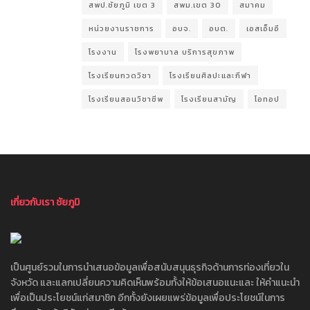
สพป.ชัยภูมิ เขต 3
สพม.เขต 30
สมาคม
หน่วยงานราชการ
อบจ.
อบต.
เอสเอ็มอี
โรงงาน
โรงพยาบาล บริการสุขภาพ
โรงเรียนกวดวิชา
โรงเรียนศิลปะและกีฬา
โรงเรียนสอนวิชาชีพ
โรงเรียนสามัญ
โอทอป
เกี่ยวกับเรา ชัยภูมิ
เป็นศูนย์รวมในการนำเสนอข้อมูลเพื่อสนับสนุนธุรกิจด้านการท่องเที่ยวใน
จังหวัด และแลกเปลี่ยนความคิดเห็นพร้อมทั้งให้ข้อเสนอแนะและ ให้คำแนะนำ
เพื่อเป็นประโยชน์แก่สมาชิก อีกทั้งยังเผยแพร่ข้อมูลเพื่อประโยชน์ในการ