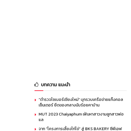
บทความ แนะนำ
“ตำรวจไซเบอร์เชียงใหม่” บุกรวบเครือข่ายแก๊งคอล
เซ็นเตอร์ ยึดของกลางนับร้อยคาบ้าน
MUT 2023 Chaiyaphum เฟ้นหาสาวงามลูกสาวพ่อ
แล
จาก “โครงการเลี้ยงไก่ไข่” สู่ BKS BAKERY ซีพีเอฟ