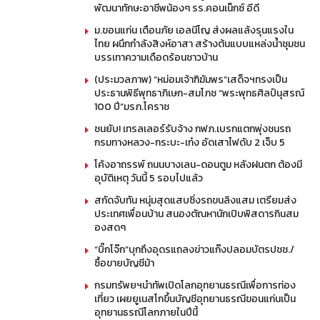
พัฒนาทักษะอาชีพน้องๆ รร.คอนเน็กซ์ อีดี
ม.ขอนแก่น เตือนภัย เอลนีโญ ส่งผลแล้งรุนแรงใน
ไทย ผนึกกำลังสิงห์อาสา สร้างต้นแบบแหล่งน้ำชุมชน
บรรเทาความเดือดร้อนชาวบ้าน
(ประมวลภาพ) “หม่อมเจ้าฑิฆัมพร”เสด็จฯทรงเป็น
ประธานพิธีพุทธาภิเษก-สมโภช “พระพุทธศิลป์นุสรณ์
100 ปี”มรภ.โคราช
ชนยับ! เทรลเลอร์รับจ้าง กฟภ.เบรกแตกพุ่งชนรถ
กรมทางหลวง-กระบะ-เก๋ง อัดเสาไฟดับ 2 เจ็บ 5
โค้งอาถรรพ์ ถนนบางเลน-ดอนตูม หลังฝนตก ต้องมี
อุบัติเหตุ วันนี้ 5 รอบไปแล้ว
สกัดจับทัน หนุ่มสุดแสบซิ่งรถขนลิงแสม เตรียมส่ง
ประเทศเพื่อนบ้าน สนองตัณหานักเปิบพิสดารกินสม
องสดๆ
“บิ๊กโจ๊ก”บุกถึงอุดรแถลงข่าวแก๊งปลอมบัตรปชช./
ซื้อขายบัญชีม้า
กรมทรัพยฯนำทัพเปิดโลกอุทยานธรณีเพื่อการท่อง
เที่ยว เผยยูเนสโกขึ้นบัญชีอุทยานธรณีขอนแก่นเป็น
อุทยานธรณีโลกภายในปีนี้