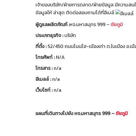
เจ้าของบริษัท/ฝ่ายการตลาด/ฝ่ายข้อมูล มีความสนใจท
ข้อมูลให้ ล่าสุด ติดต่อสอบถามได้ที่อีเมล์
ผู้ดูแลผลิตภัณฑ์ :
หจ.มหาสมุทร 999 –
ชัยภูมิ
ประเภทธุรกิจ :
บริษัท
ที่ตั้ง :
52/450 ถนนโนนไฮ-เมืองเก่า ต.ในเมือง อ.เมื
โทรศัพท์ :
N/A
โทรสาร :
n/a
อีเมลล์ :
n/a
เว็บไซท์ :
n/a
แผนที่เดินทางไปยัง หจ.มหาสมุทร 999 –
ชัยภูมิ