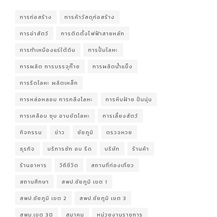
การก่อสร้าง
การค้าวัสดุก่อสร้าง
การฆ่าสัตว์
การติดตั้งไฟฟ้าสายหลัก
การทำเหมืองแร่ใต้ดิน
การปั้มโลหะ
การผลิต การบรรจุก๊าซ
การผลิตน้ำแข็ง
การรีดโลหะ ผลิตเหล็ก
การหล่อหลอม การกลึงโลหะ
การหีบฝ้าย ปั่นนุ่น
การเคลือบ ชุบ อาบขัดโลหะ
การเลี้ยงสัตว์
กิจกรรม
ข่าว
ชัยภูมิ
ตรวจหวย
ธุรกิจ
บริการซัก อบ รีด
บริษัท
ร้านค้า
ร้านอาหาร
วิถีชีวิต
สถานที่ท่องเที่ยว
สถานศึกษา
สพป.ชัยภูมิ เขต 1
สพป.ชัยภูมิ เขต 2
สพป.ชัยภูมิ เขต 3
สพม.เขต 30
สมาคม
หน่วยงานราชการ