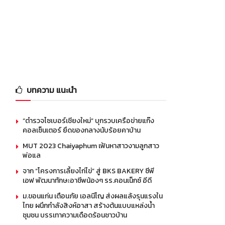
บทความ แนะนำ
“ตำรวจไซเบอร์เชียงใหม่” บุกรวบเครือข่ายแก๊ง
คอลเซ็นเตอร์ ยึดของกลางนับร้อยคาบ้าน
MUT 2023 Chaiyaphum เฟ้นหาสาวงามลูกสาว
พ่อแล
จาก “โครงการเลี้ยงไก่ไข่” สู่ BKS BAKERY ซีพี
เอฟ พัฒนาทักษะอาชีพน้องๆ รร.คอนเน็กซ์ อีดี
ม.ขอนแก่น เตือนภัย เอลนีโญ ส่งผลแล้งรุนแรงใน
ไทย ผนึกกำลังสิงห์อาสา สร้างต้นแบบแหล่งน้ำ
ชุมชน บรรเทาความเดือดร้อนชาวบ้าน