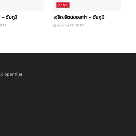
ธุรกิจ
 – ชัยภูมิ
เจริญรัตน์ของเก่า – ชัยภูมิ
2020
ธันวาคม 26, 2020
o open file!