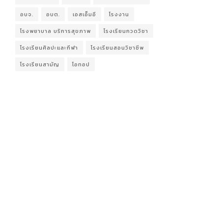
อบจ.
อบต.
เอสเอ็มอี
โรงงาน
โรงพยาบาล บริการสุขภาพ
โรงเรียนกวดวิชา
โรงเรียนศิลปะและกีฬา
โรงเรียนสอนวิชาชีพ
โรงเรียนสามัญ
โอทอป