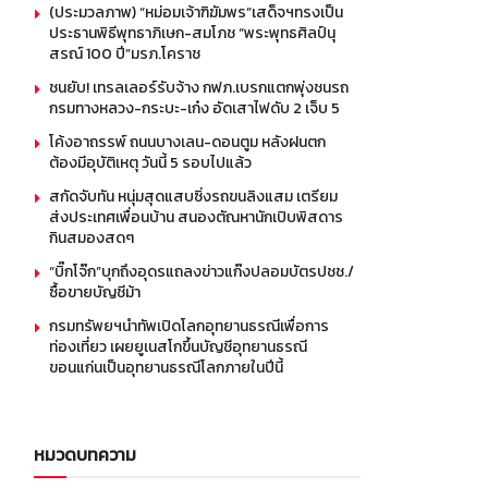
(ประมวลภาพ) “หม่อมเจ้าฑิฆัมพร”เสด็จฯทรงเป็น
ประธานพิธีพุทธาภิเษก-สมโภช “พระพุทธศิลป์นุ
สรณ์ 100 ปี”มรภ.โคราช
ชนยับ! เทรลเลอร์รับจ้าง กฟภ.เบรกแตกพุ่งชนรถ
กรมทางหลวง-กระบะ-เก๋ง อัดเสาไฟดับ 2 เจ็บ 5
โค้งอาถรรพ์ ถนนบางเลน-ดอนตูม หลังฝนตก
ต้องมีอุบัติเหตุ วันนี้ 5 รอบไปแล้ว
สกัดจับทัน หนุ่มสุดแสบซิ่งรถขนลิงแสม เตรียม
ส่งประเทศเพื่อนบ้าน สนองตัณหานักเปิบพิสดาร
กินสมองสดๆ
“บิ๊กโจ๊ก”บุกถึงอุดรแถลงข่าวแก๊งปลอมบัตรปชช./
ซื้อขายบัญชีม้า
กรมทรัพยฯนำทัพเปิดโลกอุทยานธรณีเพื่อการ
ท่องเที่ยว เผยยูเนสโกขึ้นบัญชีอุทยานธรณี
ขอนแก่นเป็นอุทยานธรณีโลกภายในปีนี้
หมวดบทความ