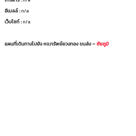
อีเมลล์ :
n/a
เว็บไซท์ :
n/a
แผนที่เดินทางไปยัง หจ.ทรัพย์ยวงทอง ขนส่ง –
ชัยภูมิ