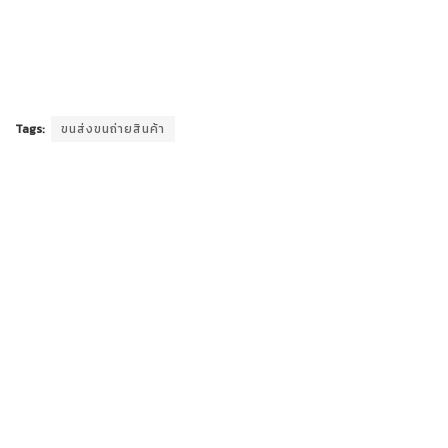
Tags:
ขนส่งขนถ่ายสินค้า
Previous Post
บุญชาญ เซอร์วิส – ชัยภูมิ
Next Post
โรงเรียนบ้านนาวงเดือน – คอนสาร (ชัยภูมิ)