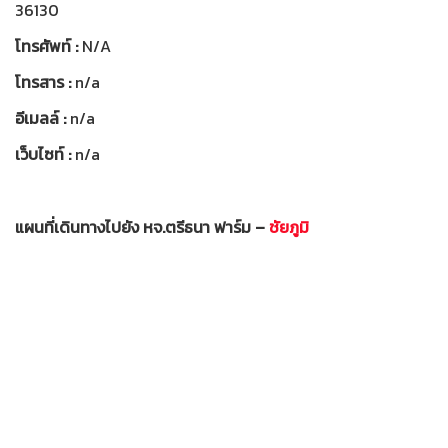
36130
โทรศัพท์ :
N/A
โทรสาร :
n/a
อีเมลล์ :
n/a
เว็บไซท์ :
n/a
แผนที่เดินทางไปยัง หจ.ตรีธนา ฟาร์ม –
ชัยภูมิ