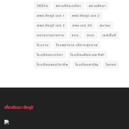
วิถีชีวิต
สถานที่ท่องเที่ยว
สถานศึกษา
สพป.ชัยภูมิ เขต 1
สพป.ชัยภูมิ เขต 2
สพป.ชัยภูมิ เขต 3
สพม.เขต 30
สมาคม
หน่วยงานราชการ
อบจ.
อบต.
เอสเอ็มอี
โรงงาน
โรงพยาบาล บริการสุขภาพ
โรงเรียนกวดวิชา
โรงเรียนศิลปะและกีฬา
โรงเรียนสอนวิชาชีพ
โรงเรียนสามัญ
โอทอป
เกี่ยวกับเรา ชัยภูมิ