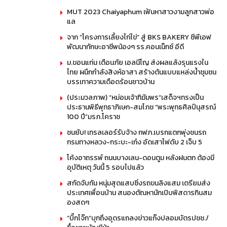
MUT 2023 Chaiyaphum เฟ้นหาสาวงามลูกสาวพ่อ
แล
จาก “โครงการเลี้ยงไก่ไข่” สู่ BKS BAKERY ซีพีเอฟ
พัฒนาทักษะอาชีพน้องๆ รร.คอนเน็กซ์ อีดี
ม.ขอนแก่น เตือนภัย เอลนีโญ ส่งผลแล้งรุนแรงใน
ไทย ผนึกกำลังสิงห์อาสา สร้างต้นแบบแหล่งน้ำชุมชน
บรรเทาความเดือดร้อนชาวบ้าน
(ประมวลภาพ) “หม่อมเจ้าฑิฆัมพร”เสด็จฯทรงเป็น
ประธานพิธีพุทธาภิเษก-สมโภช “พระพุทธศิลป์นุสรณ์
100 ปี”มรภ.โคราช
ชนยับ! เทรลเลอร์รับจ้าง กฟภ.เบรกแตกพุ่งชนรถ
กรมทางหลวง-กระบะ-เก๋ง อัดเสาไฟดับ 2 เจ็บ 5
โค้งอาถรรพ์ ถนนบางเลน-ดอนตูม หลังฝนตก ต้องมี
อุบัติเหตุ วันนี้ 5 รอบไปแล้ว
สกัดจับทัน หนุ่มสุดแสบซิ่งรถขนลิงแสม เตรียมส่ง
ประเทศเพื่อนบ้าน สนองตัณหานักเปิบพิสดารกินสม
องสดๆ
“บิ๊กโจ๊ก”บุกถึงอุดรแถลงข่าวแก๊งปลอมบัตรปชช./