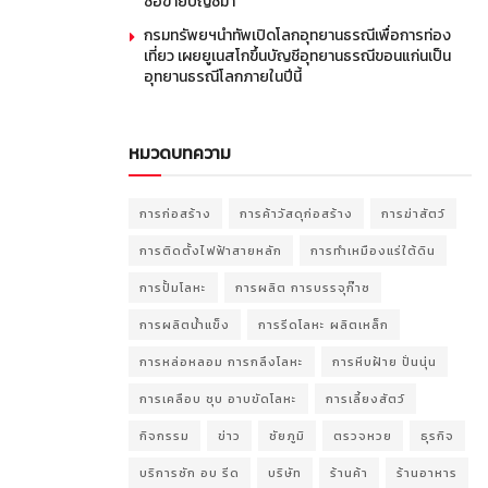
ซื้อขายบัญชีม้า
กรมทรัพยฯนำทัพเปิดโลกอุทยานธรณีเพื่อการท่อง
เที่ยว เผยยูเนสโกขึ้นบัญชีอุทยานธรณีขอนแก่นเป็น
อุทยานธรณีโลกภายในปีนี้
หมวดบทความ
การก่อสร้าง
การค้าวัสดุก่อสร้าง
การฆ่าสัตว์
การติดตั้งไฟฟ้าสายหลัก
การทำเหมืองแร่ใต้ดิน
การปั้มโลหะ
การผลิต การบรรจุก๊าซ
การผลิตน้ำแข็ง
การรีดโลหะ ผลิตเหล็ก
การหล่อหลอม การกลึงโลหะ
การหีบฝ้าย ปั่นนุ่น
การเคลือบ ชุบ อาบขัดโลหะ
การเลี้ยงสัตว์
กิจกรรม
ข่าว
ชัยภูมิ
ตรวจหวย
ธุรกิจ
บริการซัก อบ รีด
บริษัท
ร้านค้า
ร้านอาหาร