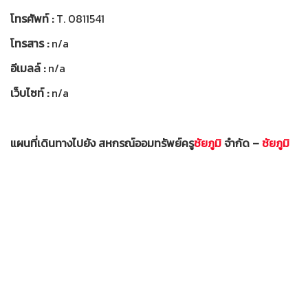
โทรศัพท์ :
T. 0811541
โทรสาร :
n/a
อีเมลล์ :
n/a
เว็บไซท์ :
n/a
แผนที่เดินทางไปยัง สหกรณ์ออมทรัพย์ครู
ชัยภูมิ
จำกัด –
ชัยภูมิ