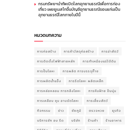
กรมทรัพยฯนำทัพเปิดโลกอุทยานธรณีเพื่อการท่อง
เที่ยว เผยยูเนสโกขึ้นบัญชีอุทยานธรณีขอนแก่นเป็น
อุทยานธรณีโลกภายในปีนี้
หมวดบทความ
การก่อสร้าง
การค้าวัสดุก่อสร้าง
การฆ่าสัตว์
การติดตั้งไฟฟ้าสายหลัก
การทำเหมืองแร่ใต้ดิน
การปั้มโลหะ
การผลิต การบรรจุก๊าซ
การผลิตน้ำแข็ง
การรีดโลหะ ผลิตเหล็ก
การหล่อหลอม การกลึงโลหะ
การหีบฝ้าย ปั่นนุ่น
การเคลือบ ชุบ อาบขัดโลหะ
การเลี้ยงสัตว์
กิจกรรม
ข่าว
ชัยภูมิ
ตรวจหวย
ธุรกิจ
บริการซัก อบ รีด
บริษัท
ร้านค้า
ร้านอาหาร