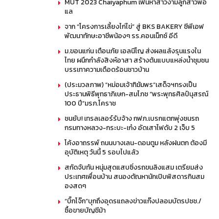
MUT 2023 Chaiyaphum เฟ้นหาสาวงามลูกสาวพ่อ
แล
จาก “โครงการเลี้ยงไก่ไข่” สู่ BKS BAKERY ซีพีเอฟ
พัฒนาทักษะอาชีพน้องๆ รร.คอนเน็กซ์ อีดี
ม.ขอนแก่น เตือนภัย เอลนีโญ ส่งผลแล้งรุนแรงใน
ไทย ผนึกกำลังสิงห์อาสา สร้างต้นแบบแหล่งน้ำชุมชน
บรรเทาความเดือดร้อนชาวบ้าน
(ประมวลภาพ) “หม่อมเจ้าฑิฆัมพร”เสด็จฯทรงเป็น
ประธานพิธีพุทธาภิเษก-สมโภช “พระพุทธศิลป์นุสรณ์
100 ปี”มรภ.โคราช
ชนยับ! เทรลเลอร์รับจ้าง กฟภ.เบรกแตกพุ่งชนรถ
กรมทางหลวง-กระบะ-เก๋ง อัดเสาไฟดับ 2 เจ็บ 5
โค้งอาถรรพ์ ถนนบางเลน-ดอนตูม หลังฝนตก ต้องมี
อุบัติเหตุ วันนี้ 5 รอบไปแล้ว
สกัดจับทัน หนุ่มสุดแสบซิ่งรถขนลิงแสม เตรียมส่ง
ประเทศเพื่อนบ้าน สนองตัณหานักเปิบพิสดารกินสม
องสดๆ
“บิ๊กโจ๊ก”บุกถึงอุดรแถลงข่าวแก๊งปลอมบัตรปชช./
ซื้อขายบัญชีม้า