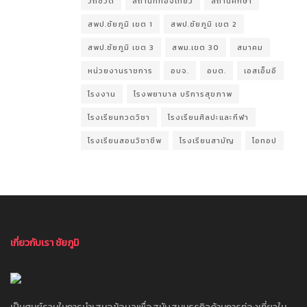
วิถีชีวิต
สถานที่ท่องเที่ยว
สถานศึกษา
สพป.ชัยภูมิ เขต 1
สพป.ชัยภูมิ เขต 2
สพป.ชัยภูมิ เขต 3
สพม.เขต 30
สมาคม
หน่วยงานราชการ
อบจ.
อบต.
เอสเอ็มอี
โรงงาน
โรงพยาบาล บริการสุขภาพ
โรงเรียนกวดวิชา
โรงเรียนศิลปะและกีฬา
โรงเรียนสอนวิชาชีพ
โรงเรียนสามัญ
โอทอป
เกี่ยวกับเรา ชัยภูมิ