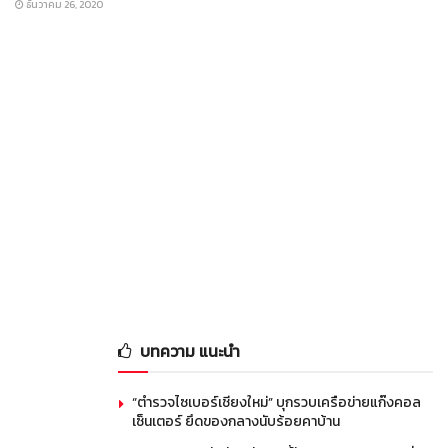
ธันวาคม 26, 2020
บทความ แนะนำ
“ตำรวจไซเบอร์เชียงใหม่” บุกรวบเครือข่ายแก๊งคอล
เซ็นเตอร์ ยึดของกลางนับร้อยคาบ้าน