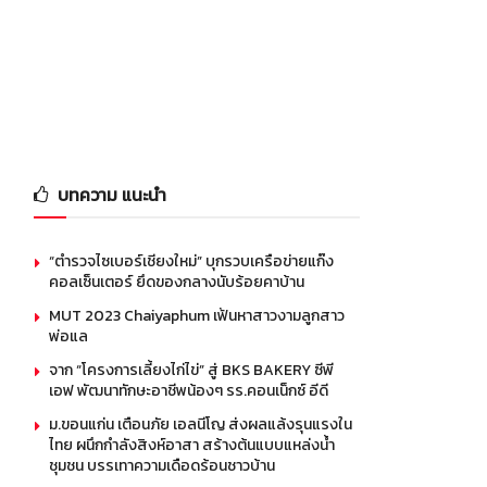
บทความ แนะนำ
“ตำรวจไซเบอร์เชียงใหม่” บุกรวบเครือข่ายแก๊ง
คอลเซ็นเตอร์ ยึดของกลางนับร้อยคาบ้าน
MUT 2023 Chaiyaphum เฟ้นหาสาวงามลูกสาว
พ่อแล
จาก “โครงการเลี้ยงไก่ไข่” สู่ BKS BAKERY ซีพี
เอฟ พัฒนาทักษะอาชีพน้องๆ รร.คอนเน็กซ์ อีดี
ม.ขอนแก่น เตือนภัย เอลนีโญ ส่งผลแล้งรุนแรงใน
ไทย ผนึกกำลังสิงห์อาสา สร้างต้นแบบแหล่งน้ำ
ชุมชน บรรเทาความเดือดร้อนชาวบ้าน