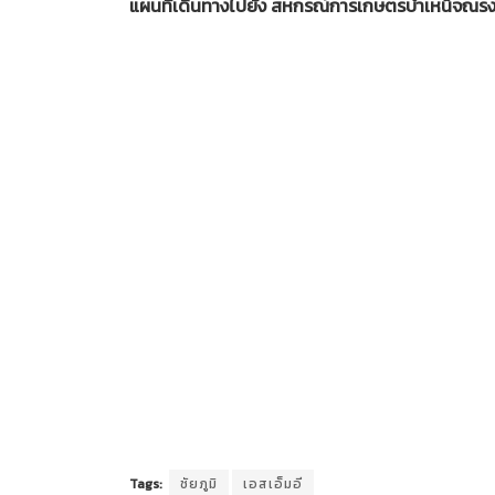
แผนที่เดินทางไปยัง สหกรณ์การเกษตรบำเหน็จณรง
Tags:
ชัยภูมิ
เอสเอ็มอี