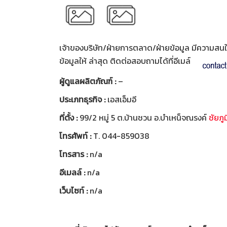
เจ้าของบริษัท/ฝ่ายการตลาด/ฝ่ายข้อมูล มีความสนใจท
ข้อมูลให้ ล่าสุด ติดต่อสอบถามได้ที่อีเมล์
ผู้ดูแลผลิตภัณฑ์ :
–
ประเภทธุรกิจ :
เอสเอ็มอี
ที่ตั้ง :
99/2 หมู่ 5 ต.บ้านชวน อ.บำเหน็จณรงค์
ชัยภูม
โทรศัพท์ :
T. 044-859038
โทรสาร :
n/a
อีเมลล์ :
n/a
เว็บไซท์ :
n/a