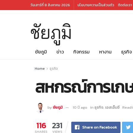
วันเสาร์ที่ 8 สิงหาคม 2026
นโยบายความเป็นส่วนตัว
ติดต่อเรา
ชัยภูมิ
ชัยภูมิ
ข่าว
กิจกรรม
หางาน
ธุรกิจ
Home
ธุรกิจ
สหกรณ์การเกษต
by
ชัยภูมิ
10 ปี ago
in
ธุรกิจ
,
เอสเอ็มอี
Readi
116
231
Share on Facebook
SHARES
VIEWS