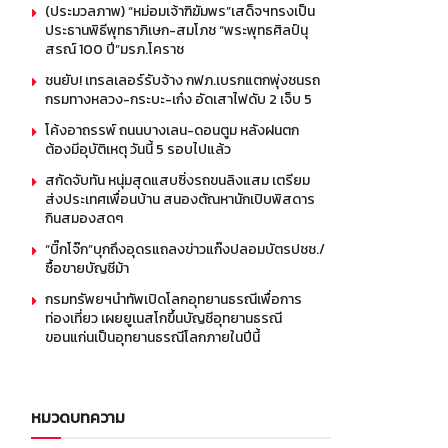
(ประมวลภาพ) “หม่อมเจ้าฑิฆัมพร”เสด็จฯทรงเป็น
ประธานพิธีพุทธาภิเษก-สมโภช “พระพุทธศิลป์นุ
สรณ์ 100 ปี”มรภ.โคราช
ชนยับ! เทรลเลอร์รับจ้าง กฟภ.เบรกแตกพุ่งชนรถ
กรมทางหลวง-กระบะ-เก๋ง อัดเสาไฟดับ 2 เจ็บ 5
โค้งอาถรรพ์ ถนนบางเลน-ดอนตูม หลังฝนตก
ต้องมีอุบัติเหตุ วันนี้ 5 รอบไปแล้ว
สกัดจับทัน หนุ่มสุดแสบซิ่งรถขนลิงแสม เตรียม
ส่งประเทศเพื่อนบ้าน สนองตัณหานักเปิบพิสดาร
กินสมองสดๆ
“บิ๊กโจ๊ก”บุกถึงอุดรแถลงข่าวแก๊งปลอมบัตรปชช./
ซื้อขายบัญชีม้า
กรมทรัพยฯนำทัพเปิดโลกอุทยานธรณีเพื่อการ
ท่องเที่ยว เผยยูเนสโกขึ้นบัญชีอุทยานธรณี
ขอนแก่นเป็นอุทยานธรณีโลกภายในปีนี้
หมวดบทความ