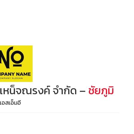
หน็จณรงค์ จำกัด –
ชัยภูมิ
เอสเอ็มอี