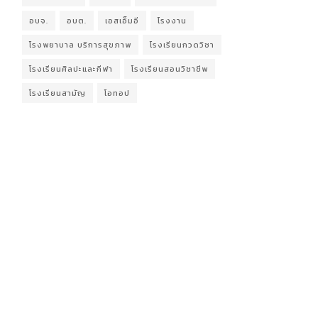
อบจ.
อบต.
เอสเอ็มอี
โรงงาน
โรงพยาบาล บริการสุขภาพ
โรงเรียนกวดวิชา
โรงเรียนศิลปะและกีฬา
โรงเรียนสอนวิชาชีพ
โรงเรียนสามัญ
โอทอป