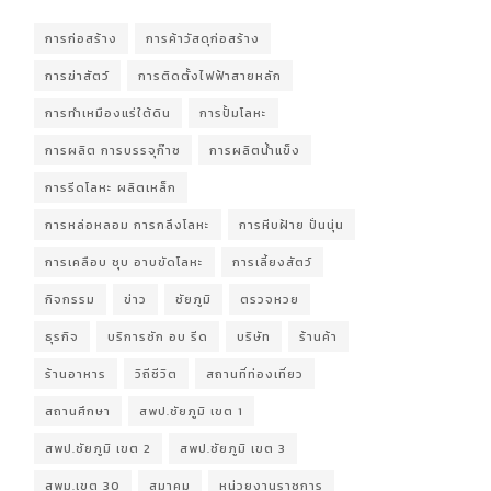
การก่อสร้าง
การค้าวัสดุก่อสร้าง
การฆ่าสัตว์
การติดตั้งไฟฟ้าสายหลัก
การทำเหมืองแร่ใต้ดิน
การปั้มโลหะ
การผลิต การบรรจุก๊าซ
การผลิตน้ำแข็ง
การรีดโลหะ ผลิตเหล็ก
การหล่อหลอม การกลึงโลหะ
การหีบฝ้าย ปั่นนุ่น
การเคลือบ ชุบ อาบขัดโลหะ
การเลี้ยงสัตว์
กิจกรรม
ข่าว
ชัยภูมิ
ตรวจหวย
ธุรกิจ
บริการซัก อบ รีด
บริษัท
ร้านค้า
ร้านอาหาร
วิถีชีวิต
สถานที่ท่องเที่ยว
สถานศึกษา
สพป.ชัยภูมิ เขต 1
สพป.ชัยภูมิ เขต 2
สพป.ชัยภูมิ เขต 3
สพม.เขต 30
สมาคม
หน่วยงานราชการ