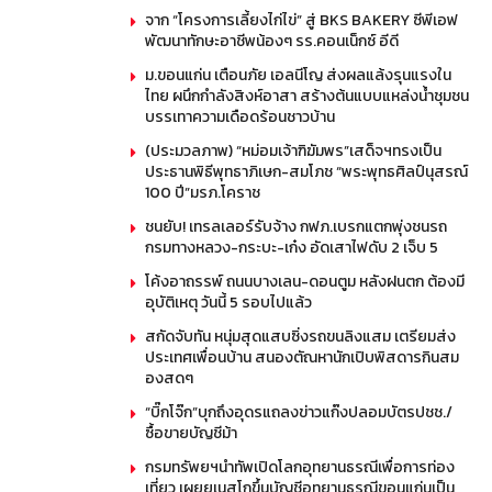
จาก “โครงการเลี้ยงไก่ไข่” สู่ BKS BAKERY ซีพีเอฟ
พัฒนาทักษะอาชีพน้องๆ รร.คอนเน็กซ์ อีดี
ม.ขอนแก่น เตือนภัย เอลนีโญ ส่งผลแล้งรุนแรงใน
ไทย ผนึกกำลังสิงห์อาสา สร้างต้นแบบแหล่งน้ำชุมชน
บรรเทาความเดือดร้อนชาวบ้าน
(ประมวลภาพ) “หม่อมเจ้าฑิฆัมพร”เสด็จฯทรงเป็น
ประธานพิธีพุทธาภิเษก-สมโภช “พระพุทธศิลป์นุสรณ์
100 ปี”มรภ.โคราช
ชนยับ! เทรลเลอร์รับจ้าง กฟภ.เบรกแตกพุ่งชนรถ
กรมทางหลวง-กระบะ-เก๋ง อัดเสาไฟดับ 2 เจ็บ 5
โค้งอาถรรพ์ ถนนบางเลน-ดอนตูม หลังฝนตก ต้องมี
อุบัติเหตุ วันนี้ 5 รอบไปแล้ว
สกัดจับทัน หนุ่มสุดแสบซิ่งรถขนลิงแสม เตรียมส่ง
ประเทศเพื่อนบ้าน สนองตัณหานักเปิบพิสดารกินสม
องสดๆ
“บิ๊กโจ๊ก”บุกถึงอุดรแถลงข่าวแก๊งปลอมบัตรปชช./
ซื้อขายบัญชีม้า
กรมทรัพยฯนำทัพเปิดโลกอุทยานธรณีเพื่อการท่อง
เที่ยว เผยยูเนสโกขึ้นบัญชีอุทยานธรณีขอนแก่นเป็น