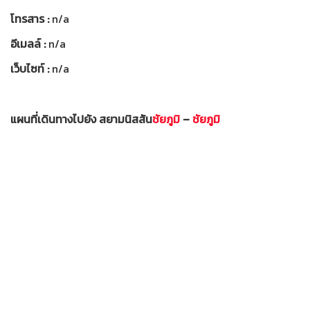
โทรสาร :
n/a
อีเมลล์ :
n/a
เว็บไซท์ :
n/a
แผนที่เดินทางไปยัง สยามนิสสัน
ชัยภูมิ
–
ชัยภูมิ