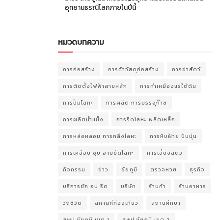
อุทยานธรณีโลกภายในปีนี้
หมวดบทความ
การก่อสร้าง
การค้าวัสดุก่อสร้าง
การฆ่าสัตว์
การติดตั้งไฟฟ้าสายหลัก
การทำเหมืองแร่ใต้ดิน
การปั้มโลหะ
การผลิต การบรรจุก๊าซ
การผลิตน้ำแข็ง
การรีดโลหะ ผลิตเหล็ก
การหล่อหลอม การกลึงโลหะ
การหีบฝ้าย ปั่นนุ่น
การเคลือบ ชุบ อาบขัดโลหะ
การเลี้ยงสัตว์
กิจกรรม
ข่าว
ชัยภูมิ
ตรวจหวย
ธุรกิจ
บริการซัก อบ รีด
บริษัท
ร้านค้า
ร้านอาหาร
วิถีชีวิต
สถานที่ท่องเที่ยว
สถานศึกษา
สพป.ชัยภูมิ เขต 1
สพป.ชัยภูมิ เขต 2