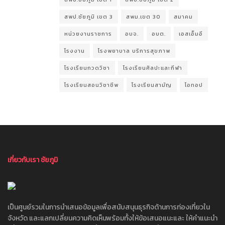
สพป.ชัยภูมิ เขต 3
สพม.เขต 30
สมาคม
หน่วยงานราชการ
อบจ.
อบต.
เอสเอ็มอี
โรงงาน
โรงพยาบาล บริการสุขภาพ
โรงเรียนกวดวิชา
โรงเรียนศิลปะและกีฬา
โรงเรียนสอนวิชาชีพ
โรงเรียนสามัญ
โอทอป
เกี่ยวกับเรา ชัยภูมิ
เป็นศูนย์รวมในการนำเสนอข้อมูลเพื่อสนับสนุนธุรกิจด้านการท่องเที่ยวใน
จังหวัด และแลกเปลี่ยนความคิดเห็นพร้อมทั้งให้ข้อเสนอแนะและ ให้คำแนะนำ