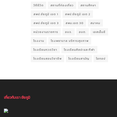
วิถีชีวิต
สถานที่ท่องเที่ยว
สถานศึกษา
สพป.ชัยภูมิ เขต 1
สพป.ชัยภูมิ เขต 2
สพป.ชัยภูมิ เขต 3
สพม.เขต 30
สมาคม
หน่วยงานราชการ
อบจ.
อบต.
เอสเอ็มอี
โรงงาน
โรงพยาบาล บริการสุขภาพ
โรงเรียนกวดวิชา
โรงเรียนศิลปะและกีฬา
โรงเรียนสอนวิชาชีพ
โรงเรียนสามัญ
โอทอป
เกี่ยวกับเรา ชัยภูมิ