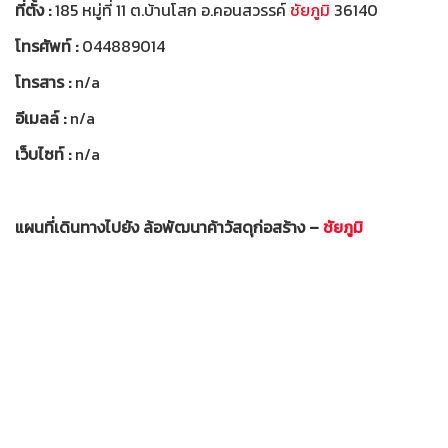
ที่ตั้ง :
185 หมู่ที่ 11 ต.บ้านโสก อ.คอนสวรรค์
ชัยภูมิ
36140
โทรศัพท์ :
044889014
โทรสาร :
n/a
อีเมลล์ :
n/a
เว็บไซท์ :
n/a
แผนที่เดินทางไปยัง ล้อพัฒนาค้าวัสดุก่อสร้าง –
ชัยภูมิ