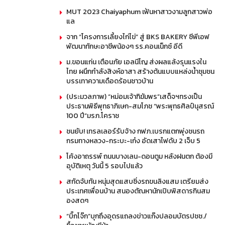
MUT 2023 Chaiyaphum เฟ้นหาสาวงามลูกสาวพ่อ
แล
จาก “โครงการเลี้ยงไก่ไข่” สู่ BKS BAKERY ซีพีเอฟ
พัฒนาทักษะอาชีพน้องๆ รร.คอนเน็กซ์ อีดี
ม.ขอนแก่น เตือนภัย เอลนีโญ ส่งผลแล้งรุนแรงใน
ไทย ผนึกกำลังสิงห์อาสา สร้างต้นแบบแหล่งน้ำชุมชน
บรรเทาความเดือดร้อนชาวบ้าน
(ประมวลภาพ) “หม่อมเจ้าฑิฆัมพร”เสด็จฯทรงเป็น
ประธานพิธีพุทธาภิเษก-สมโภช “พระพุทธศิลป์นุสรณ์
100 ปี”มรภ.โคราช
ชนยับ! เทรลเลอร์รับจ้าง กฟภ.เบรกแตกพุ่งชนรถ
กรมทางหลวง-กระบะ-เก๋ง อัดเสาไฟดับ 2 เจ็บ 5
โค้งอาถรรพ์ ถนนบางเลน-ดอนตูม หลังฝนตก ต้องมี
อุบัติเหตุ วันนี้ 5 รอบไปแล้ว
สกัดจับทัน หนุ่มสุดแสบซิ่งรถขนลิงแสม เตรียมส่ง
ประเทศเพื่อนบ้าน สนองตัณหานักเปิบพิสดารกินสม
องสดๆ
“บิ๊กโจ๊ก”บุกถึงอุดรแถลงข่าวแก๊งปลอมบัตรปชช./