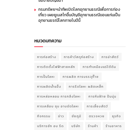
ซื้อขายบัญชีม้า
กรมทรัพยฯนำทัพเปิดโลกอุทยานธรณีเพื่อการท่อง
เที่ยว เผยยูเนสโกขึ้นบัญชีอุทยานธรณีขอนแก่นเป็น
อุทยานธรณีโลกภายในปีนี้
หมวดบทความ
การก่อสร้าง
การค้าวัสดุก่อสร้าง
การฆ่าสัตว์
การติดตั้งไฟฟ้าสายหลัก
การทำเหมืองแร่ใต้ดิน
การปั้มโลหะ
การผลิต การบรรจุก๊าซ
การผลิตน้ำแข็ง
การรีดโลหะ ผลิตเหล็ก
การหล่อหลอม การกลึงโลหะ
การหีบฝ้าย ปั่นนุ่น
การเคลือบ ชุบ อาบขัดโลหะ
การเลี้ยงสัตว์
กิจกรรม
ข่าว
ชัยภูมิ
ตรวจหวย
ธุรกิจ
บริการซัก อบ รีด
บริษัท
ร้านค้า
ร้านอาหาร