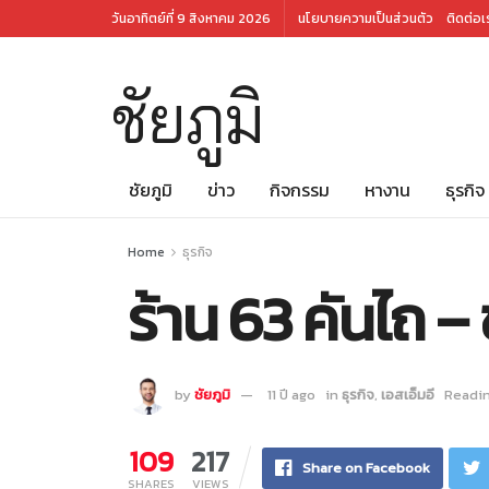
วันอาทิตย์ที่ 9 สิงหาคม 2026
นโยบายความเป็นส่วนตัว
ติดต่อเ
ชัยภูมิ
ชัยภูมิ
ข่าว
กิจกรรม
หางาน
ธุรกิจ
Home
ธุรกิจ
ร้าน 63 คันไถ – 
by
ชัยภูมิ
11 ปี ago
in
ธุรกิจ
,
เอสเอ็มอี
Readin
109
217
Share on Facebook
SHARES
VIEWS