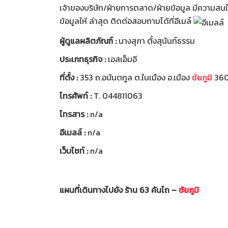
เจ้าของบริษัท/ฝ่ายการตลาด/ฝ่ายข้อมูล มีความสนใจท
ข้อมูลให้ ล่าสุด ติดต่อสอบถามได้ที่อีเมล์
ผู้ดูแลผลิตภัณฑ์ :
นางสุภา ตั้งสุนันท์ธรรม
ประเภทธุรกิจ :
เอสเอ็มอี
ที่ตั้ง :
353 ถ.อนันตกูล ต.ในเมือง อ.เมือง
ชัยภูมิ
36
โทรศัพท์ :
T. 044811063
โทรสาร :
n/a
อีเมลล์ :
n/a
เว็บไซท์ :
n/a
แผนที่เดินทางไปยัง ร้าน 63 คันไถ –
ชัยภูมิ