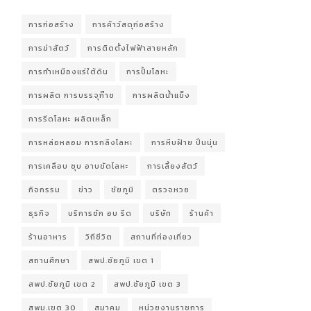
การก่อสร้าง
การค้าวัสดุก่อสร้าง
การฆ่าสัตว์
การติดตั้งไฟฟ้าสายหลัก
การทำเหมืองแร่ใต้ดิน
การปั้มโลหะ
การผลิต การบรรจุก๊าซ
การผลิตน้ำแข็ง
การรีดโลหะ ผลิตเหล็ก
การหล่อหลอม การกลึงโลหะ
การหีบฝ้าย ปั่นนุ่น
การเคลือบ ชุบ อาบขัดโลหะ
การเลี้ยงสัตว์
กิจกรรม
ข่าว
ชัยภูมิ
ตรวจหวย
ธุรกิจ
บริการซัก อบ รีด
บริษัท
ร้านค้า
ร้านอาหาร
วิถีชีวิต
สถานที่ท่องเที่ยว
สถานศึกษา
สพป.ชัยภูมิ เขต 1
สพป.ชัยภูมิ เขต 2
สพป.ชัยภูมิ เขต 3
สพม.เขต 30
สมาคม
หน่วยงานราชการ