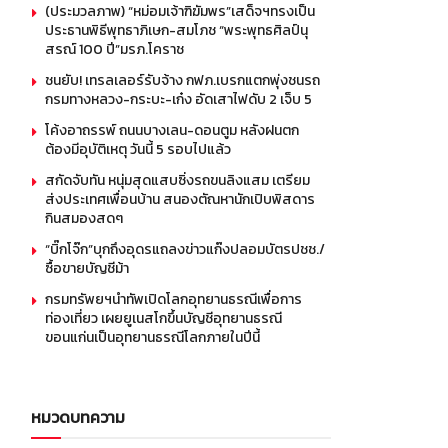
(ประมวลภาพ) “หม่อมเจ้าฑิฆัมพร”เสด็จฯทรงเป็น
ประธานพิธีพุทธาภิเษก-สมโภช “พระพุทธศิลป์นุ
สรณ์ 100 ปี”มรภ.โคราช
ชนยับ! เทรลเลอร์รับจ้าง กฟภ.เบรกแตกพุ่งชนรถ
กรมทางหลวง-กระบะ-เก๋ง อัดเสาไฟดับ 2 เจ็บ 5
โค้งอาถรรพ์ ถนนบางเลน-ดอนตูม หลังฝนตก
ต้องมีอุบัติเหตุ วันนี้ 5 รอบไปแล้ว
สกัดจับทัน หนุ่มสุดแสบซิ่งรถขนลิงแสม เตรียม
ส่งประเทศเพื่อนบ้าน สนองตัณหานักเปิบพิสดาร
กินสมองสดๆ
“บิ๊กโจ๊ก”บุกถึงอุดรแถลงข่าวแก๊งปลอมบัตรปชช./
ซื้อขายบัญชีม้า
กรมทรัพยฯนำทัพเปิดโลกอุทยานธรณีเพื่อการ
ท่องเที่ยว เผยยูเนสโกขึ้นบัญชีอุทยานธรณี
ขอนแก่นเป็นอุทยานธรณีโลกภายในปีนี้
หมวดบทความ