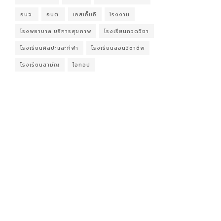
อบจ.
อบต.
เอสเอ็มอี
โรงงาน
โรงพยาบาล บริการสุขภาพ
โรงเรียนกวดวิชา
โรงเรียนศิลปะและกีฬา
โรงเรียนสอนวิชาชีพ
โรงเรียนสามัญ
โอทอป