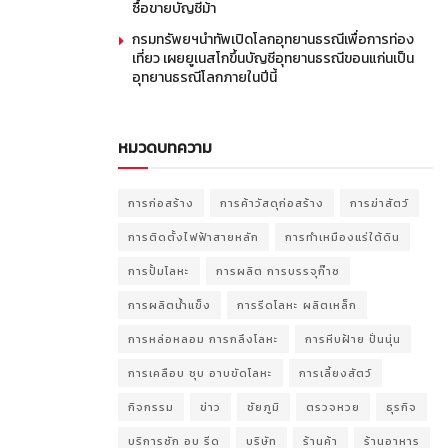
ซื้อขายบัญชีม้า
กรมทรัพยฯนำทัพเปิดโลกอุทยานธรณีเพื่อการท่อง
เที่ยว เผยยูเนสโกขึ้นบัญชีอุทยานธรณีขอนแก่นเป็น
อุทยานธรณีโลกภายในปีนี้
หมวดบทความ
การก่อสร้าง
การค้าวัสดุก่อสร้าง
การฆ่าสัตว์
การติดตั้งไฟฟ้าสายหลัก
การทำเหมืองแร่ใต้ดิน
การปั้มโลหะ
การผลิต การบรรจุก๊าซ
การผลิตน้ำแข็ง
การรีดโลหะ ผลิตเหล็ก
การหล่อหลอม การกลึงโลหะ
การหีบฝ้าย ปั่นนุ่น
การเคลือบ ชุบ อาบขัดโลหะ
การเลี้ยงสัตว์
กิจกรรม
ข่าว
ชัยภูมิ
ตรวจหวย
ธุรกิจ
บริการซัก อบ รีด
บริษัท
ร้านค้า
ร้านอาหาร