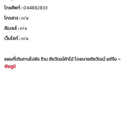
โทรศัพท์ :
044882833
โทรสาร :
n/a
อีเมลล์ :
n/a
เว็บไซท์ :
n/a
แผนที่เดินทางไปยัง ร้าน ชัยวัฒน์ค้าไม้ โดยนายชัยวัฒน์ แซ่จึง –
ชัยภูมิ