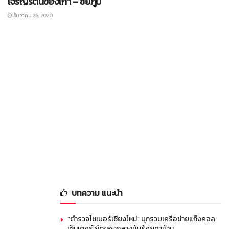
เจริญรัตน์ของเก่า – ชัยภูมิ
ธันวาคม 26, 2020
บทความ แนะนำ
“ตำรวจไซเบอร์เชียงใหม่” บุกรวบเครือข่ายแก๊งคอล
เซ็นเตอร์ ยึดของกลางนับร้อยคาบ้าน