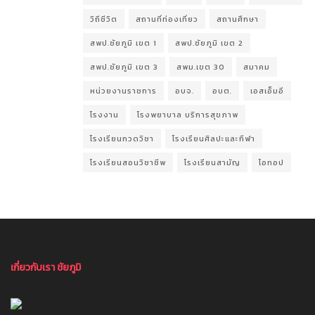
วิถีชีวิต
สถานที่ท่องเที่ยว
สถานศึกษา
สพป.ชัยภูมิ เขต 1
สพป.ชัยภูมิ เขต 2
สพป.ชัยภูมิ เขต 3
สพม.เขต 30
สมาคม
หน่วยงานราชการ
อบจ.
อบต.
เอสเอ็มอี
โรงงาน
โรงพยาบาล บริการสุขภาพ
โรงเรียนกวดวิชา
โรงเรียนศิลปะและกีฬา
โรงเรียนสอนวิชาชีพ
โรงเรียนสามัญ
โอทอป
เกี่ยวกับเรา ชัยภูมิ