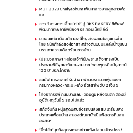
MUT 2023 Chaiyaphum เฟ้นหาสาวงามลูกสาวพ่อ
แล
จาก “โครงการเลี้ยงไก่ไข่” สู่ BKS BAKERY ซีพีเอฟ
พัฒนาทักษะอาชีพน้องๆ รร.คอนเน็กซ์ อีดี
ม.ขอนแก่น เตือนภัย เอลนีโญ ส่งผลแล้งรุนแรงใน
ไทย ผนึกกำลังสิงห์อาสา สร้างต้นแบบแหล่งน้ำชุมชน
บรรเทาความเดือดร้อนชาวบ้าน
(ประมวลภาพ) “หม่อมเจ้าฑิฆัมพร”เสด็จฯทรงเป็น
ประธานพิธีพุทธาภิเษก-สมโภช “พระพุทธศิลป์นุสรณ์
100 ปี”มรภ.โคราช
ชนยับ! เทรลเลอร์รับจ้าง กฟภ.เบรกแตกพุ่งชนรถ
กรมทางหลวง-กระบะ-เก๋ง อัดเสาไฟดับ 2 เจ็บ 5
โค้งอาถรรพ์ ถนนบางเลน-ดอนตูม หลังฝนตก ต้องมี
อุบัติเหตุ วันนี้ 5 รอบไปแล้ว
สกัดจับทัน หนุ่มสุดแสบซิ่งรถขนลิงแสม เตรียมส่ง
ประเทศเพื่อนบ้าน สนองตัณหานักเปิบพิสดารกินสม
องสดๆ
“บิ๊กโจ๊ก”บุกถึงอุดรแถลงข่าวแก๊งปลอมบัตรปชช./