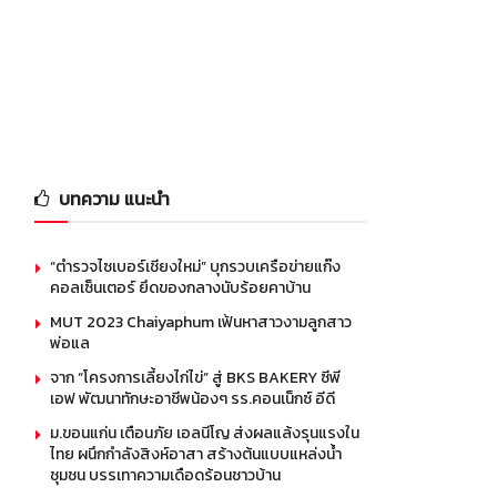
บทความ แนะนำ
“ตำรวจไซเบอร์เชียงใหม่” บุกรวบเครือข่ายแก๊ง
คอลเซ็นเตอร์ ยึดของกลางนับร้อยคาบ้าน
MUT 2023 Chaiyaphum เฟ้นหาสาวงามลูกสาว
พ่อแล
จาก “โครงการเลี้ยงไก่ไข่” สู่ BKS BAKERY ซีพี
เอฟ พัฒนาทักษะอาชีพน้องๆ รร.คอนเน็กซ์ อีดี
ม.ขอนแก่น เตือนภัย เอลนีโญ ส่งผลแล้งรุนแรงใน
ไทย ผนึกกำลังสิงห์อาสา สร้างต้นแบบแหล่งน้ำ
ชุมชน บรรเทาความเดือดร้อนชาวบ้าน