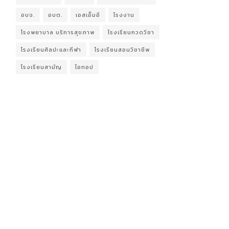
อบจ.
อบต.
เอสเอ็มอี
โรงงาน
โรงพยาบาล บริการสุขภาพ
โรงเรียนกวดวิชา
โรงเรียนศิลปะและกีฬา
โรงเรียนสอนวิชาชีพ
โรงเรียนสามัญ
โอทอป