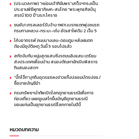
(ประมวลภาพ) “หม่อมเจ้าฑิฆัมพร”เสด็จฯทรงเป็น
ประธานพิธีพุทธาภิเษก-สมโภช “พระพุทธศิลป์นุ
สรณ์ 100 ปี”มรภ.โคราช
ชนยับ! เทรลเลอร์รับจ้าง กฟภ.เบรกแตกพุ่งชนรถ
กรมทางหลวง-กระบะ-เก๋ง อัดเสาไฟดับ 2 เจ็บ 5
โค้งอาถรรพ์ ถนนบางเลน-ดอนตูม หลังฝนตก
ต้องมีอุบัติเหตุ วันนี้ 5 รอบไปแล้ว
สกัดจับทัน หนุ่มสุดแสบซิ่งรถขนลิงแสม เตรียม
ส่งประเทศเพื่อนบ้าน สนองตัณหานักเปิบพิสดาร
กินสมองสดๆ
“บิ๊กโจ๊ก”บุกถึงอุดรแถลงข่าวแก๊งปลอมบัตรปชช./
ซื้อขายบัญชีม้า
กรมทรัพยฯนำทัพเปิดโลกอุทยานธรณีเพื่อการ
ท่องเที่ยว เผยยูเนสโกขึ้นบัญชีอุทยานธรณี
ขอนแก่นเป็นอุทยานธรณีโลกภายในปีนี้
หมวดบทความ