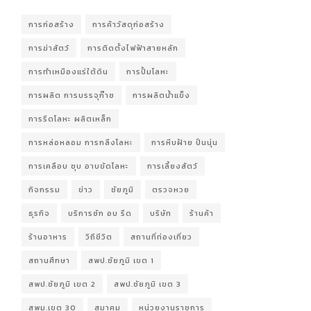
การก่อสร้าง
การค้าวัสดุก่อสร้าง
การฆ่าสัตว์
การติดตั้งไฟฟ้าสายหลัก
การทำเหมืองแร่ใต้ดิน
การปั้มโลหะ
การผลิต การบรรจุก๊าซ
การผลิตน้ำแข็ง
การรีดโลหะ ผลิตเหล็ก
การหล่อหลอม การกลึงโลหะ
การหีบฝ้าย ปั่นนุ่น
การเคลือบ ชุบ อาบขัดโลหะ
การเลี้ยงสัตว์
กิจกรรม
ข่าว
ชัยภูมิ
ตรวจหวย
ธุรกิจ
บริการซัก อบ รีด
บริษัท
ร้านค้า
ร้านอาหาร
วิถีชีวิต
สถานที่ท่องเที่ยว
สถานศึกษา
สพป.ชัยภูมิ เขต 1
สพป.ชัยภูมิ เขต 2
สพป.ชัยภูมิ เขต 3
สพม.เขต 30
สมาคม
หน่วยงานราชการ