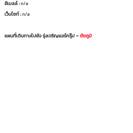
อีเมลล์ :
n/a
เว็บไซท์ :
n/a
แผนที่เดินทางไปยัง รุ่งเจริญแอร์กรุ๊ป –
ชัยภูมิ