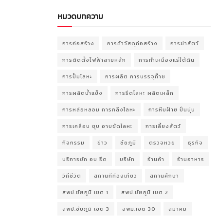
หมวดบทความ
การก่อสร้าง
การค้าวัสดุก่อสร้าง
การฆ่าสัตว์
การติดตั้งไฟฟ้าสายหลัก
การทำเหมืองแร่ใต้ดิน
การปั้มโลหะ
การผลิต การบรรจุก๊าซ
การผลิตน้ำแข็ง
การรีดโลหะ ผลิตเหล็ก
การหล่อหลอม การกลึงโลหะ
การหีบฝ้าย ปั่นนุ่น
การเคลือบ ชุบ อาบขัดโลหะ
การเลี้ยงสัตว์
กิจกรรม
ข่าว
ชัยภูมิ
ตรวจหวย
ธุรกิจ
บริการซัก อบ รีด
บริษัท
ร้านค้า
ร้านอาหาร
วิถีชีวิต
สถานที่ท่องเที่ยว
สถานศึกษา
สพป.ชัยภูมิ เขต 1
สพป.ชัยภูมิ เขต 2
สพป.ชัยภูมิ เขต 3
สพม.เขต 30
สมาคม