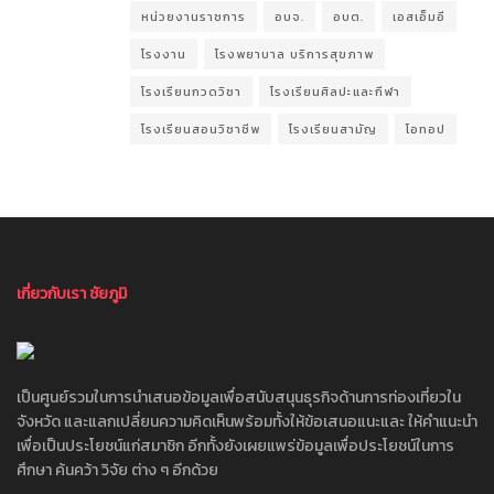
หน่วยงานราชการ
อบจ.
อบต.
เอสเอ็มอี
โรงงาน
โรงพยาบาล บริการสุขภาพ
โรงเรียนกวดวิชา
โรงเรียนศิลปะและกีฬา
โรงเรียนสอนวิชาชีพ
โรงเรียนสามัญ
โอทอป
เกี่ยวกับเรา ชัยภูมิ
เป็นศูนย์รวมในการนำเสนอข้อมูลเพื่อสนับสนุนธุรกิจด้านการท่องเที่ยวใน
จังหวัด และแลกเปลี่ยนความคิดเห็นพร้อมทั้งให้ข้อเสนอแนะและ ให้คำแนะนำ
เพื่อเป็นประโยชน์แก่สมาชิก อีกทั้งยังเผยแพร่ข้อมูลเพื่อประโยชน์ในการ
ศึกษา ค้นคว้า วิจัย ต่าง ๆ อีกด้วย