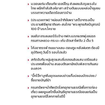
ม.ขอนแก่น เตือนภัย เอลนีโญ ส่งผลแล้งรุนแรงใน
ไทย ผนึกกำลังสิงห์อาสา สร้างต้นแบบแหล่งน้ำชุมชน
บรรเทาความเดือดร้อนชาวบ้าน
(ประมวลภาพ) “หม่อมเจ้าฑิฆัมพร”เสด็จฯทรงเป็น
ประธานพิธีพุทธาภิเษก-สมโภช “พระพุทธศิลป์นุสรณ์
100 ปี”มรภ.โคราช
ชนยับ! เทรลเลอร์รับจ้าง กฟภ.เบรกแตกพุ่งชนรถ
กรมทางหลวง-กระบะ-เก๋ง อัดเสาไฟดับ 2 เจ็บ 5
โค้งอาถรรพ์ ถนนบางเลน-ดอนตูม หลังฝนตก ต้องมี
อุบัติเหตุ วันนี้ 5 รอบไปแล้ว
สกัดจับทัน หนุ่มสุดแสบซิ่งรถขนลิงแสม เตรียมส่ง
ประเทศเพื่อนบ้าน สนองตัณหานักเปิบพิสดารกินสม
องสดๆ
“บิ๊กโจ๊ก”บุกถึงอุดรแถลงข่าวแก๊งปลอมบัตรปชช./
ซื้อขายบัญชีม้า
กรมทรัพยฯนำทัพเปิดโลกอุทยานธรณีเพื่อการท่อง
เที่ยว เผยยูเนสโกขึ้นบัญชีอุทยานธรณีขอนแก่นเป็น
อุทยานธรณีโลกภายในปีนี้