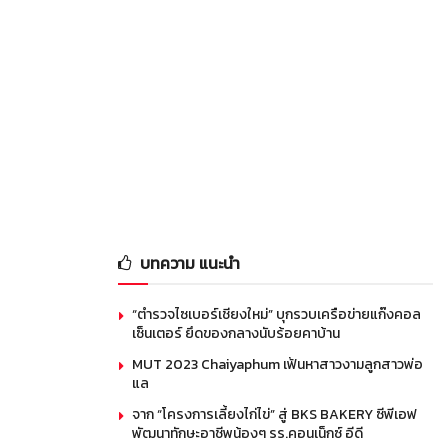
บทความ แนะนำ
“ตำรวจไซเบอร์เชียงใหม่” บุกรวบเครือข่ายแก๊งคอล
เซ็นเตอร์ ยึดของกลางนับร้อยคาบ้าน
MUT 2023 Chaiyaphum เฟ้นหาสาวงามลูกสาวพ่อ
แล
จาก “โครงการเลี้ยงไก่ไข่” สู่ BKS BAKERY ซีพีเอฟ
พัฒนาทักษะอาชีพน้องๆ รร.คอนเน็กซ์ อีดี