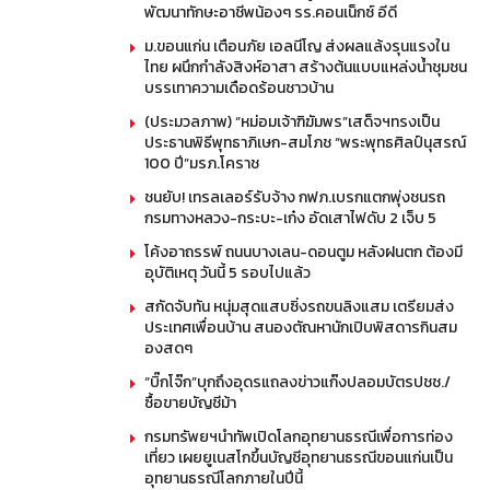
พัฒนาทักษะอาชีพน้องๆ รร.คอนเน็กซ์ อีดี
ม.ขอนแก่น เตือนภัย เอลนีโญ ส่งผลแล้งรุนแรงใน
ไทย ผนึกกำลังสิงห์อาสา สร้างต้นแบบแหล่งน้ำชุมชน
บรรเทาความเดือดร้อนชาวบ้าน
(ประมวลภาพ) “หม่อมเจ้าฑิฆัมพร”เสด็จฯทรงเป็น
ประธานพิธีพุทธาภิเษก-สมโภช “พระพุทธศิลป์นุสรณ์
100 ปี”มรภ.โคราช
ชนยับ! เทรลเลอร์รับจ้าง กฟภ.เบรกแตกพุ่งชนรถ
กรมทางหลวง-กระบะ-เก๋ง อัดเสาไฟดับ 2 เจ็บ 5
โค้งอาถรรพ์ ถนนบางเลน-ดอนตูม หลังฝนตก ต้องมี
อุบัติเหตุ วันนี้ 5 รอบไปแล้ว
สกัดจับทัน หนุ่มสุดแสบซิ่งรถขนลิงแสม เตรียมส่ง
ประเทศเพื่อนบ้าน สนองตัณหานักเปิบพิสดารกินสม
องสดๆ
“บิ๊กโจ๊ก”บุกถึงอุดรแถลงข่าวแก๊งปลอมบัตรปชช./
ซื้อขายบัญชีม้า
กรมทรัพยฯนำทัพเปิดโลกอุทยานธรณีเพื่อการท่อง
เที่ยว เผยยูเนสโกขึ้นบัญชีอุทยานธรณีขอนแก่นเป็น
อุทยานธรณีโลกภายในปีนี้