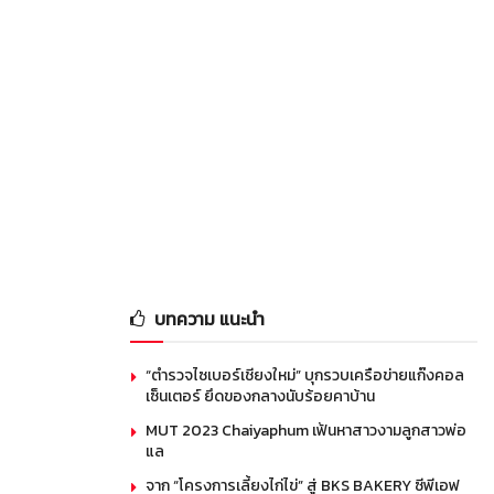
บทความ แนะนำ
“ตำรวจไซเบอร์เชียงใหม่” บุกรวบเครือข่ายแก๊งคอล
เซ็นเตอร์ ยึดของกลางนับร้อยคาบ้าน
MUT 2023 Chaiyaphum เฟ้นหาสาวงามลูกสาวพ่อ
แล
จาก “โครงการเลี้ยงไก่ไข่” สู่ BKS BAKERY ซีพีเอฟ