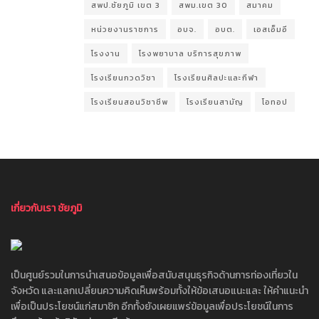
สพป.ชัยภูมิ เขต 3
สพม.เขต 30
สมาคม
หน่วยงานราชการ
อบจ.
อบต.
เอสเอ็มอี
โรงงาน
โรงพยาบาล บริการสุขภาพ
โรงเรียนกวดวิชา
โรงเรียนศิลปะและกีฬา
โรงเรียนสอนวิชาชีพ
โรงเรียนสามัญ
โอทอป
เกี่ยวกับเรา ชัยภูมิ
เป็นศูนย์รวมในการนำเสนอข้อมูลเพื่อสนับสนุนธุรกิจด้านการท่องเที่ยวใน
จังหวัด และแลกเปลี่ยนความคิดเห็นพร้อมทั้งให้ข้อเสนอแนะและ ให้คำแนะนำ
เพื่อเป็นประโยชน์แก่สมาชิก อีกทั้งยังเผยแพร่ข้อมูลเพื่อประโยชน์ในการ