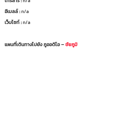
โทรสาร :
n/a
อีเมลล์ :
n/a
เว็บไซท์ :
n/a
แผนที่เดินทางไปยัง ภูออดิโอ –
ชัยภูมิ