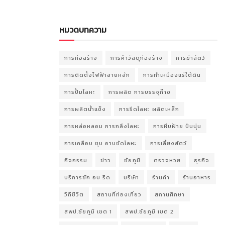
หมวดบทความ
การก่อสร้าง
การค้าวัสดุก่อสร้าง
การฆ่าสัตว์
การติดตั้งไฟฟ้าสายหลัก
การทำเหมืองแร่ใต้ดิน
การปั้มโลหะ
การผลิต การบรรจุก๊าซ
การผลิตน้ำแข็ง
การรีดโลหะ ผลิตเหล็ก
การหล่อหลอม การกลึงโลหะ
การหีบฝ้าย ปั่นนุ่น
การเคลือบ ชุบ อาบขัดโลหะ
การเลี้ยงสัตว์
กิจกรรม
ข่าว
ชัยภูมิ
ตรวจหวย
ธุรกิจ
บริการซัก อบ รีด
บริษัท
ร้านค้า
ร้านอาหาร
วิถีชีวิต
สถานที่ท่องเที่ยว
สถานศึกษา
สพป.ชัยภูมิ เขต 1
สพป.ชัยภูมิ เขต 2