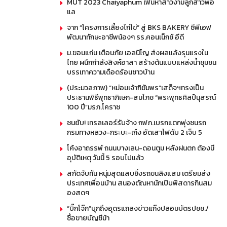
MUT 2023 Chaiyaphum เฟ้นหาสาวงามลูกสาวพ่อ
แล
จาก “โครงการเลี้ยงไก่ไข่” สู่ BKS BAKERY ซีพีเอฟ
พัฒนาทักษะอาชีพน้องๆ รร.คอนเน็กซ์ อีดี
ม.ขอนแก่น เตือนภัย เอลนีโญ ส่งผลแล้งรุนแรงใน
ไทย ผนึกกำลังสิงห์อาสา สร้างต้นแบบแหล่งน้ำชุมชน
บรรเทาความเดือดร้อนชาวบ้าน
(ประมวลภาพ) “หม่อมเจ้าฑิฆัมพร”เสด็จฯทรงเป็น
ประธานพิธีพุทธาภิเษก-สมโภช “พระพุทธศิลป์นุสรณ์
100 ปี”มรภ.โคราช
ชนยับ! เทรลเลอร์รับจ้าง กฟภ.เบรกแตกพุ่งชนรถ
กรมทางหลวง-กระบะ-เก๋ง อัดเสาไฟดับ 2 เจ็บ 5
โค้งอาถรรพ์ ถนนบางเลน-ดอนตูม หลังฝนตก ต้องมี
อุบัติเหตุ วันนี้ 5 รอบไปแล้ว
สกัดจับทัน หนุ่มสุดแสบซิ่งรถขนลิงแสม เตรียมส่ง
ประเทศเพื่อนบ้าน สนองตัณหานักเปิบพิสดารกินสม
องสดๆ
“บิ๊กโจ๊ก”บุกถึงอุดรแถลงข่าวแก๊งปลอมบัตรปชช./
ซื้อขายบัญชีม้า