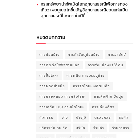
กรมทรัพยฯนำทัพเปิดโลกอุทยานธรณีเพื่อการท่อง
เที่ยว เผยยูเนสโกขึ้นบัญชีอุทยานธรณีขอนแก่นเป็น
อุทยานธรณีโลกภายในปีนี้
หมวดบทความ
การก่อสร้าง
การค้าวัสดุก่อสร้าง
การฆ่าสัตว์
การติดตั้งไฟฟ้าสายหลัก
การทำเหมืองแร่ใต้ดิน
การปั้มโลหะ
การผลิต การบรรจุก๊าซ
การผลิตน้ำแข็ง
การรีดโลหะ ผลิตเหล็ก
การหล่อหลอม การกลึงโลหะ
การหีบฝ้าย ปั่นนุ่น
การเคลือบ ชุบ อาบขัดโลหะ
การเลี้ยงสัตว์
กิจกรรม
ข่าว
ชัยภูมิ
ตรวจหวย
ธุรกิจ
บริการซัก อบ รีด
บริษัท
ร้านค้า
ร้านอาหาร