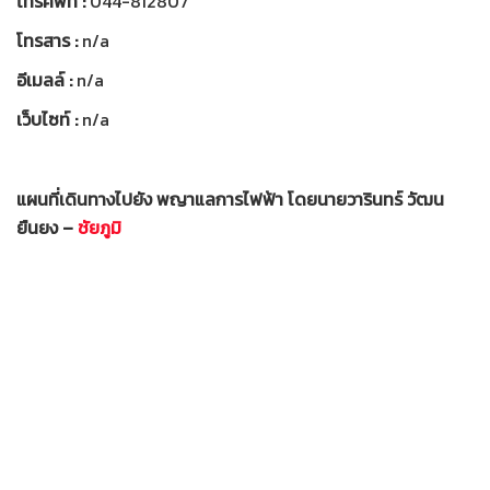
โทรศัพท์ :
044-812807
โทรสาร :
n/a
อีเมลล์ :
n/a
เว็บไซท์ :
n/a
แผนที่เดินทางไปยัง พญาแลการไฟฟ้า โดยนายวารินทร์ วัฒน
ยืนยง –
ชัยภูมิ