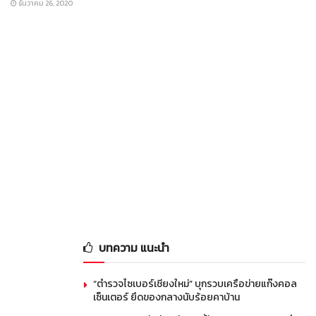
ธันวาคม 26, 2020
บทความ แนะนำ
“ตำรวจไซเบอร์เชียงใหม่” บุกรวบเครือข่ายแก๊งคอล
เซ็นเตอร์ ยึดของกลางนับร้อยคาบ้าน