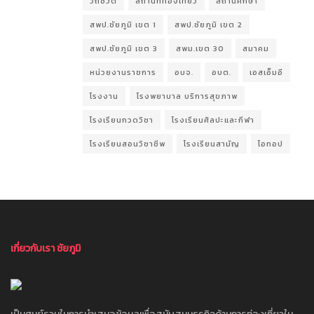
วิถีชีวิต
สถานที่ท่องเที่ยว
สถานศึกษา
สพป.ชัยภูมิ เขต 1
สพป.ชัยภูมิ เขต 2
สพป.ชัยภูมิ เขต 3
สพม.เขต 30
สมาคม
หน่วยงานราชการ
อบจ.
อบต.
เอสเอ็มอี
โรงงาน
โรงพยาบาล บริการสุขภาพ
โรงเรียนกวดวิชา
โรงเรียนศิลปะและกีฬา
โรงเรียนสอนวิชาชีพ
โรงเรียนสามัญ
โอทอป
เกี่ยวกับเรา ชัยภูมิ