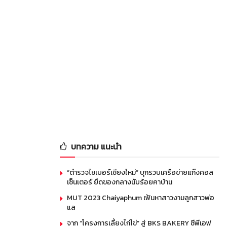
บทความ แนะนำ
“ตำรวจไซเบอร์เชียงใหม่” บุกรวบเครือข่ายแก๊งคอล
เซ็นเตอร์ ยึดของกลางนับร้อยคาบ้าน
MUT 2023 Chaiyaphum เฟ้นหาสาวงามลูกสาวพ่อ
แล
จาก “โครงการเลี้ยงไก่ไข่” สู่ BKS BAKERY ซีพีเอฟ