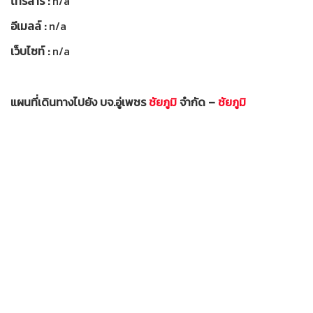
โทรสาร :
n/a
อีเมลล์ :
n/a
เว็บไซท์ :
n/a
แผนที่เดินทางไปยัง บจ.อู่เพชร
ชัยภูมิ
จำกัด –
ชัยภูมิ