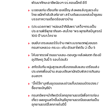
พัฒนาทักษะอาชีพน้องๆ รร.คอนเน็กซ์ อีดี
ม.ขอนแก่น เตือนภัย เอลนีโญ ส่งผลแล้งรุนแรงใน
ไทย ผนึกกำลังสิงห์อาสา สร้างต้นแบบแหล่งน้ำชุมชน
บรรเทาความเดือดร้อนชาวบ้าน
(ประมวลภาพ) “หม่อมเจ้าฑิฆัมพร”เสด็จฯทรงเป็น
ประธานพิธีพุทธาภิเษก-สมโภช “พระพุทธศิลป์นุสรณ์
100 ปี”มรภ.โคราช
ชนยับ! เทรลเลอร์รับจ้าง กฟภ.เบรกแตกพุ่งชนรถ
กรมทางหลวง-กระบะ-เก๋ง อัดเสาไฟดับ 2 เจ็บ 5
โค้งอาถรรพ์ ถนนบางเลน-ดอนตูม หลังฝนตก ต้องมี
อุบัติเหตุ วันนี้ 5 รอบไปแล้ว
สกัดจับทัน หนุ่มสุดแสบซิ่งรถขนลิงแสม เตรียมส่ง
ประเทศเพื่อนบ้าน สนองตัณหานักเปิบพิสดารกินสม
องสดๆ
“บิ๊กโจ๊ก”บุกถึงอุดรแถลงข่าวแก๊งปลอมบัตรปชช./
ซื้อขายบัญชีม้า
กรมทรัพยฯนำทัพเปิดโลกอุทยานธรณีเพื่อการท่อง
เที่ยว เผยยูเนสโกขึ้นบัญชีอุทยานธรณีขอนแก่นเป็น
อุทยานธรณีโลกภายในปีนี้