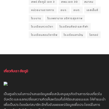
สพป.ชัยภูมิ เขต 3
สพม.เขต 30
สมาคม
หน่วยงานราชการ
อบจ.
อบต.
เอสเอ็มอี
โรงงาน
โรงพยาบาล บริการสุขภาพ
โรงเรียนกวดวิชา
โรงเรียนศิลปะและกีฬา
โรงเรียนสอนวิชาชีพ
โรงเรียนสามัญ
โอทอป
เกี่ยวกับเรา ชัยภูมิ
เป็นศูนย์รวมในการนำเสนอข้อมูลเพื่อสนับสนุนธุรกิจด้านการท่องเที่ยวใน
จังหวัด และแลกเปลี่ยนความคิดเห็นพร้อมทั้งให้ข้อเสนอแนะและ ให้คำแนะนำ
เพื่อเป็นประโยชน์แก่สมาชิก อีกทั้งยังเผยแพร่ข้อมูลเพื่อประโยชน์ในการ