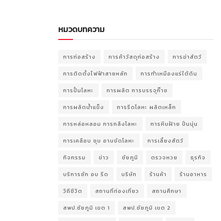
หมวดบทความ
การก่อสร้าง
การค้าวัสดุก่อสร้าง
การฆ่าสัตว์
การติดตั้งไฟฟ้าสายหลัก
การทำเหมืองแร่ใต้ดิน
การปั้มโลหะ
การผลิต การบรรจุก๊าซ
การผลิตน้ำแข็ง
การรีดโลหะ ผลิตเหล็ก
การหล่อหลอม การกลึงโลหะ
การหีบฝ้าย ปั่นนุ่น
การเคลือบ ชุบ อาบขัดโลหะ
การเลี้ยงสัตว์
กิจกรรม
ข่าว
ชัยภูมิ
ตรวจหวย
ธุรกิจ
บริการซัก อบ รีด
บริษัท
ร้านค้า
ร้านอาหาร
วิถีชีวิต
สถานที่ท่องเที่ยว
สถานศึกษา
สพป.ชัยภูมิ เขต 1
สพป.ชัยภูมิ เขต 2