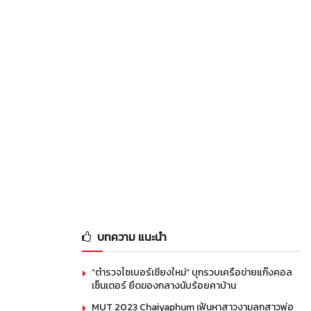
บทความ แนะนำ
“ตำรวจไซเบอร์เชียงใหม่” บุกรวบเครือข่ายแก๊งคอล
เซ็นเตอร์ ยึดของกลางนับร้อยคาบ้าน
MUT 2023 Chaiyaphum เฟ้นหาสาวงามลูกสาวพ่อ