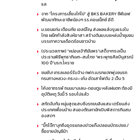
แล
จาก “โครงการเลี้ยงไก่ไข่” สู่ BKS BAKERY ซีพีเอฟ
พัฒนาทักษะอาชีพน้องๆ รร.คอนเน็กซ์ อีดี
ม.ขอนแก่น เตือนภัย เอลนีโญ ส่งผลแล้งรุนแรงใน
ไทย ผนึกกำลังสิงห์อาสา สร้างต้นแบบแหล่งน้ำชุมชน
บรรเทาความเดือดร้อนชาวบ้าน
(ประมวลภาพ) “หม่อมเจ้าฑิฆัมพร”เสด็จฯทรงเป็น
ประธานพิธีพุทธาภิเษก-สมโภช “พระพุทธศิลป์นุสรณ์
100 ปี”มรภ.โคราช
ชนยับ! เทรลเลอร์รับจ้าง กฟภ.เบรกแตกพุ่งชนรถ
กรมทางหลวง-กระบะ-เก๋ง อัดเสาไฟดับ 2 เจ็บ 5
โค้งอาถรรพ์ ถนนบางเลน-ดอนตูม หลังฝนตก ต้องมี
อุบัติเหตุ วันนี้ 5 รอบไปแล้ว
สกัดจับทัน หนุ่มสุดแสบซิ่งรถขนลิงแสม เตรียมส่ง
ประเทศเพื่อนบ้าน สนองตัณหานักเปิบพิสดารกินสม
องสดๆ
“บิ๊กโจ๊ก”บุกถึงอุดรแถลงข่าวแก๊งปลอมบัตรปชช./
ซื้อขายบัญชีม้า