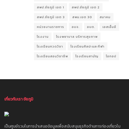
สพป.ชัยภูมิ เขต 1
สพป.ชัยภูมิ เขต 2
สพป.ชัยภูมิ เขต 3
สพม.เขต 30
สมาคม
หน่วยงานราชการ
อบจ.
อบต.
เอสเอ็มอี
โรงงาน
โรงพยาบาล บริการสุขภาพ
โรงเรียนกวดวิชา
โรงเรียนศิลปะและกีฬา
โรงเรียนสอนวิชาชีพ
โรงเรียนสามัญ
โอทอป
เกี่ยวกับเรา ชัยภูมิ
เป็นศูนย์รวมในการนำเสนอข้อมูลเพื่อสนับสนุนธุรกิจด้านการท่องเที่ยวใน