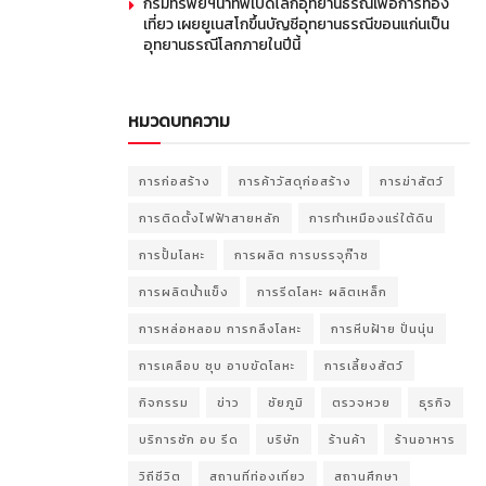
กรมทรัพยฯนำทัพเปิดโลกอุทยานธรณีเพื่อการท่อง
เที่ยว เผยยูเนสโกขึ้นบัญชีอุทยานธรณีขอนแก่นเป็น
อุทยานธรณีโลกภายในปีนี้
หมวดบทความ
การก่อสร้าง
การค้าวัสดุก่อสร้าง
การฆ่าสัตว์
การติดตั้งไฟฟ้าสายหลัก
การทำเหมืองแร่ใต้ดิน
การปั้มโลหะ
การผลิต การบรรจุก๊าซ
การผลิตน้ำแข็ง
การรีดโลหะ ผลิตเหล็ก
การหล่อหลอม การกลึงโลหะ
การหีบฝ้าย ปั่นนุ่น
การเคลือบ ชุบ อาบขัดโลหะ
การเลี้ยงสัตว์
กิจกรรม
ข่าว
ชัยภูมิ
ตรวจหวย
ธุรกิจ
บริการซัก อบ รีด
บริษัท
ร้านค้า
ร้านอาหาร
วิถีชีวิต
สถานที่ท่องเที่ยว
สถานศึกษา