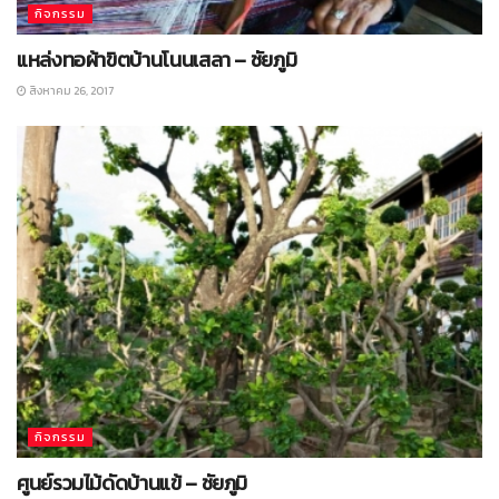
กิจกรรม
แหล่งทอผ้าขิตบ้านโนนเสลา – ชัยภูมิ
สิงหาคม 26, 2017
กิจกรรม
ศูนย์รวมไม้ดัดบ้านแข้ – ชัยภูมิ