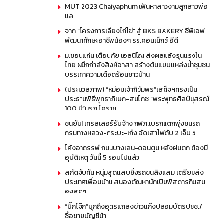
MUT 2023 Chaiyaphum เฟ้นหาสาวงามลูกสาวพ่อ
แล
จาก “โครงการเลี้ยงไก่ไข่” สู่ BKS BAKERY ซีพีเอฟ
พัฒนาทักษะอาชีพน้องๆ รร.คอนเน็กซ์ อีดี
ม.ขอนแก่น เตือนภัย เอลนีโญ ส่งผลแล้งรุนแรงใน
ไทย ผนึกกำลังสิงห์อาสา สร้างต้นแบบแหล่งน้ำชุมชน
บรรเทาความเดือดร้อนชาวบ้าน
(ประมวลภาพ) “หม่อมเจ้าฑิฆัมพร”เสด็จฯทรงเป็น
ประธานพิธีพุทธาภิเษก-สมโภช “พระพุทธศิลป์นุสรณ์
100 ปี”มรภ.โคราช
ชนยับ! เทรลเลอร์รับจ้าง กฟภ.เบรกแตกพุ่งชนรถ
กรมทางหลวง-กระบะ-เก๋ง อัดเสาไฟดับ 2 เจ็บ 5
โค้งอาถรรพ์ ถนนบางเลน-ดอนตูม หลังฝนตก ต้องมี
อุบัติเหตุ วันนี้ 5 รอบไปแล้ว
สกัดจับทัน หนุ่มสุดแสบซิ่งรถขนลิงแสม เตรียมส่ง
ประเทศเพื่อนบ้าน สนองตัณหานักเปิบพิสดารกินสม
องสดๆ
“บิ๊กโจ๊ก”บุกถึงอุดรแถลงข่าวแก๊งปลอมบัตรปชช./
ซื้อขายบัญชีม้า