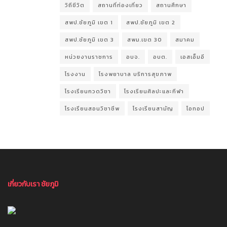
วิถีชีวิต
สถานที่ท่องเที่ยว
สถานศึกษา
สพป.ชัยภูมิ เขต 1
สพป.ชัยภูมิ เขต 2
สพป.ชัยภูมิ เขต 3
สพม.เขต 30
สมาคม
หน่วยงานราชการ
อบจ.
อบต.
เอสเอ็มอี
โรงงาน
โรงพยาบาล บริการสุขภาพ
โรงเรียนกวดวิชา
โรงเรียนศิลปะและกีฬา
โรงเรียนสอนวิชาชีพ
โรงเรียนสามัญ
โอทอป
เกี่ยวกับเรา ชัยภูมิ