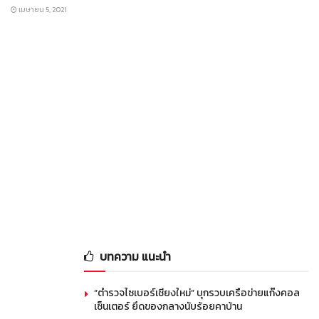
เมษายน 5, 2021
บทความ แนะนำ
“ตำรวจไซเบอร์เชียงใหม่” บุกรวบเครือข่ายแก๊งคอล
เซ็นเตอร์ ยึดของกลางนับร้อยคาบ้าน