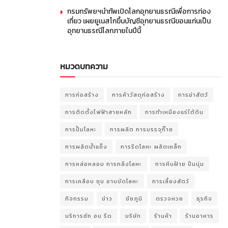
กรมทรัพยฯนำทัพเปิดโลกอุทยานธรณีเพื่อการท่อง
เที่ยว เผยยูเนสโกขึ้นบัญชีอุทยานธรณีขอนแก่นเป็น
อุทยานธรณีโลกภายในปีนี้
หมวดบทความ
การก่อสร้าง
การค้าวัสดุก่อสร้าง
การฆ่าสัตว์
การติดตั้งไฟฟ้าสายหลัก
การทำเหมืองแร่ใต้ดิน
การปั้มโลหะ
การผลิต การบรรจุก๊าซ
การผลิตน้ำแข็ง
การรีดโลหะ ผลิตเหล็ก
การหล่อหลอม การกลึงโลหะ
การหีบฝ้าย ปั่นนุ่น
การเคลือบ ชุบ อาบขัดโลหะ
การเลี้ยงสัตว์
กิจกรรม
ข่าว
ชัยภูมิ
ตรวจหวย
ธุรกิจ
บริการซัก อบ รีด
บริษัท
ร้านค้า
ร้านอาหาร